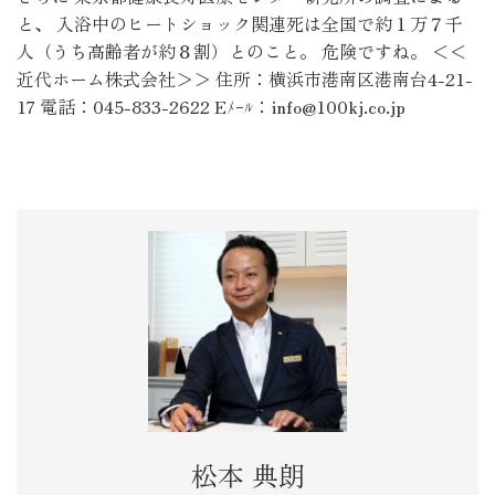
と、 入浴中のヒートショック関連死は全国で約１万７千
人（うち高齢者が約８割）とのこと。 危険ですね。 ＜＜
近代ホーム株式会社＞＞ 住所：横浜市港南区港南台4-21-
17 電話：045-833-2622 Eﾒｰﾙ：info@100kj.co.jp
松本 典朗