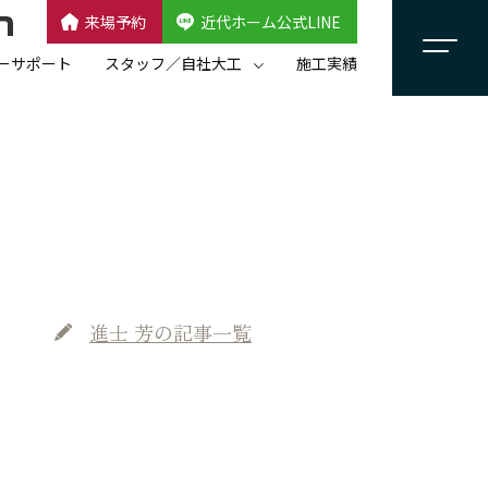
来場予約
近代ホーム公式LINE
CLOSE
×
近代ホーム公式LINE
ーサポート
スタッフ／自社大工
施工実績
自社大工集団「名匠会」
スタッフ紹介
進士 芳
の記事一覧