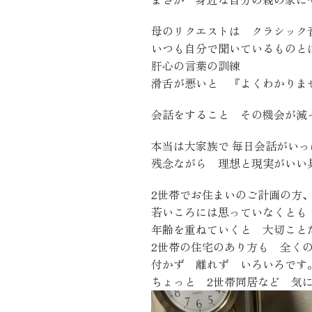
近代ホーム公式LINE
母のリクエストは クラシック
いつも自分で聞いているものと
肝心の言葉の訓練
滑舌が悪いと 『よくわかりま
会話をすること その機会が減
本当は大家族で 毎日会話がい
CLOSE
×
残念ながら 理想と現実がいい
2世帯でお住まいのご計画の方
若いころには思っていなくとも
年齢を重ねていくと 大切こと
2世帯の住宅のあり方も 全く
付かず 離れず いろいろです
ちょっと 2世帯同居など 気