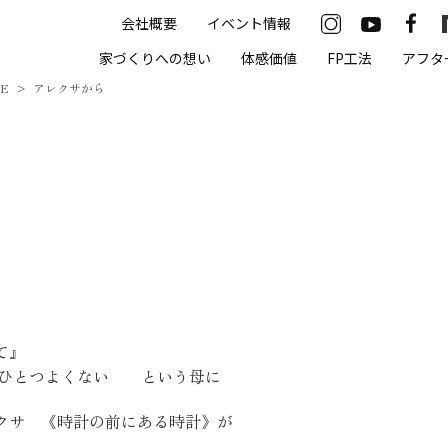
会社概要
イベント情報
33-2622
家づくりへの想い
体感価値
FP工法
アフタ
00（火・水曜定休）
ME
アレクサから
住まいの体感価値
抗酸化住宅について
高気密・高断熱
遮熱
床暖房
て』
無結露50年保証
今ひとつよくない という母に
モデルハウス
クサ 《時計の前にある時計》が