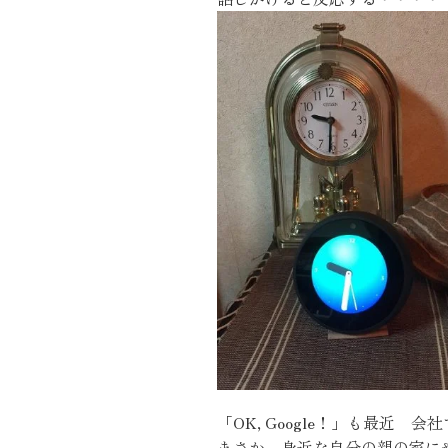
施工実績
住宅イベント情報
近代ホームについて
会社案内
スタッフ紹介
自社大工集団「名匠会」
ホームオーナー様が集う会『100TOMO』
スタッフブログ
「OK, Google！」も最近
よくある質問
まさか 身近な自分の親の家に