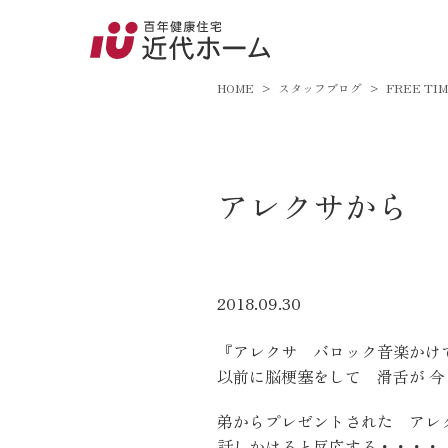
045-8
9:00～18:
HOME
スタッフブログ
FREE TI
百年健康住宅とは
アレクサから
家づくりへの想い
オーガニックハウス
FP工法
2018.09.30
耐震性能
『アレクサ バロック音楽かけ
アフターサポート
以前に脳梗塞をして 滑舌が 
弟からプレゼントされた アレ
話しかけると反応する・・・・