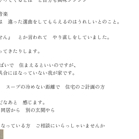
SEGs近代ホームの取
音楽
は 違った選曲をしてもらえるのはうれしいとのこと。
来場予約
せん』 とか言われて やり直しをしていました。
ってきたりします。
オンライン相談
っぱいで 住まえるといいのですが、
具合にはなっていない我が家です。
、 スープの冷めない距離で 住宅のご計画の方
だなあと 感じます。
の同居から 別の玄関やら
。
になっている方 ご相談にいらっしゃいませんか