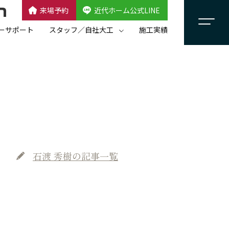
来場予約
近代ホーム公式LINE
CLOSE
×
近代ホーム公式LINE
ーサポート
スタッフ／自社大工
施工実績
自社大工集団「名匠会」
スタッフ紹介
石渡 秀樹
の記事一覧