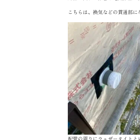
施工実績
こちらは、換気などの貫通部に
住宅イベント情報
近代ホームについて
会社案内
スタッフ紹介
自社大工集団「名匠会」
ホームオーナー様が集う会『100TOMO』
スタッフブログ
よくある質問
配管の周りにウェザータイトと