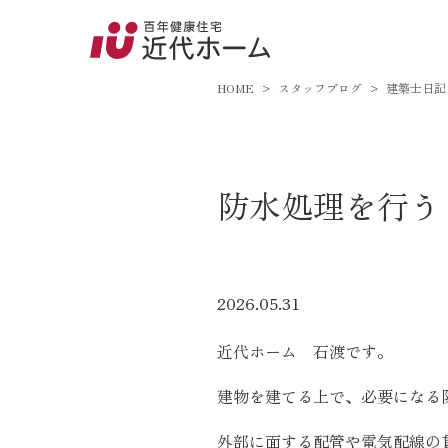
045-8
9:00～18:
HOME
スタッフブログ
建築士日記
百年健康住宅とは
防水処理を行う
家づくりへの想い
オーガニックハウス
FP工法
2026.05.31
耐震性能
近代ホーム 石渡です。
アフターサポート
建物を建てる上で、必要になる
外部に面する配管や電気配線の