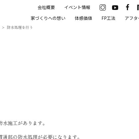
会社概要
イベント情報
33-2622
家づくりへの想い
体感価値
FP工法
アフタ
00（火・水曜定休）
防水処理を行う
住まいの体感価値
抗酸化住宅について
高気密・高断熱
遮熱
床暖房
無結露50年保証
防水施工があります。
モデルハウス
貫通部の防水処理が必要になります。