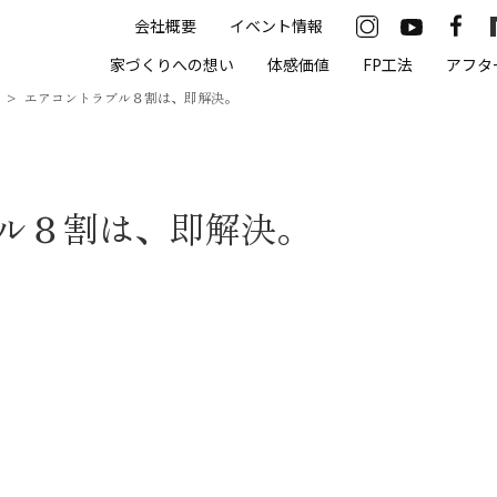
会社概要
イベント情報
33-2622
家づくりへの想い
体感価値
FP工法
アフタ
00（火・水曜定休）
エアコントラブル８割は、即解決。
住まいの体感価値
ル８割は、即解決。
抗酸化住宅について
高気密・高断熱
遮熱
床暖房
無結露50年保証
モデルハウス