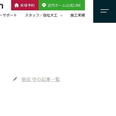
来場予約
近代ホーム公式LINE
CLOSE
×
近代ホーム公式LINE
ーサポート
スタッフ／自社大工
施工実績
自社大工集団「名匠会」
スタッフ紹介
柴田 守
の記事一覧