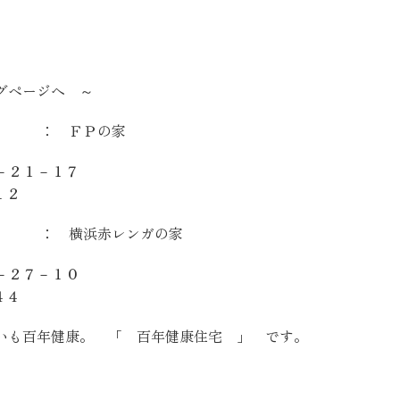
グページへ ～
ＦＰの家
－２１－１７
１２
浜赤レンガの家
－２７－１０
４４
いも百年健康。 「 百年健康住宅 」 です。