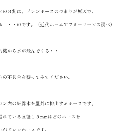
お客様の声
せの８割は、ドレンホースのつまりが原因で、
る！・・のです。（近代ホームアフターサービス調べ）
お知らせ
近代ホームの家づ
内機から水が飛んでくる・・
家づくりの流れ
内の不具合を疑ってみてください。
アフターフォローコン
ベストバリューホーム
コン内の結露水を屋外に排出するホースです。
住宅ローン支援
インテリアコーディネ
垂れている直径１５mmほどのホースを
ZEHについて
れがドレンホースです。