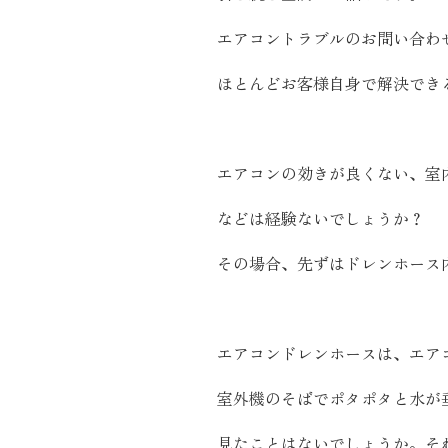
施工実績
エアコントラブルのお問い合わ
ほとんどお客様自身で解決でき
住宅イベント情報
近代ホームについて
エアコンの効きが良くない、室
などは経験ないでしょうか？
会社案内
その場合、先ずはドレンホース
スタッフ紹介
自社大工集団「名匠会」
ホームオーナー様が集う会『100TOMO』
エアコンドレンホースは、エア
スタッフブログ
室外機のそばでポタポタと水が
よくある質問
見たことはないでしょうか。そ