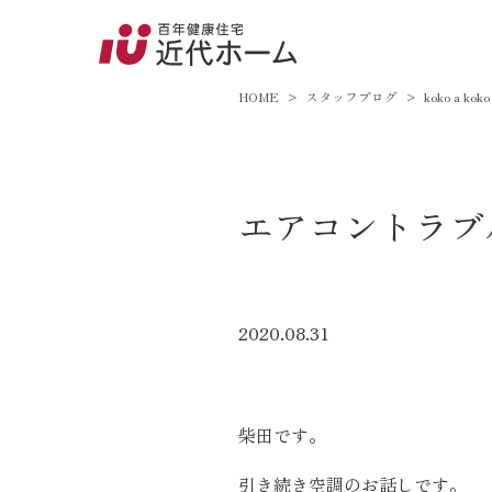
045-8
9:00～18:
HOME
スタッフブログ
koko a koko
百年健康住宅とは
エアコントラブ
家づくりへの想い
オーガニックハウス
FP工法
2020.08.31
耐震性能
アフターサポート
柴田です。
引き続き空調のお話しです。