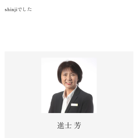
shinjiでした
進士 芳