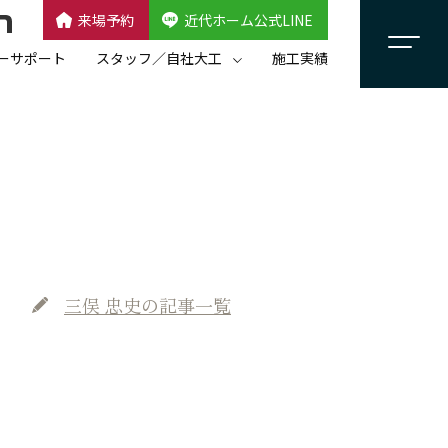
来場予約
近代ホーム公式LINE
CLOSE
×
近代ホーム公式LINE
ーサポート
スタッフ／自社大工
施工実績
自社大工集団「名匠会」
スタッフ紹介
三俣 忠史
の記事一覧