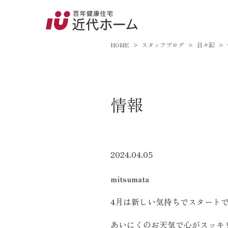
045-8
9:00～18:
HOME
スタッフブログ
日々記
百年健康住宅とは
情報
家づくりへの想い
オーガニックハウス
FP工法
2024.04.05
耐震性能
mitsumata
アフターサポート
4月は新しい気持ちでスタート
あいにくのお天気で心がスッキ