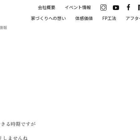
会社概要
イベント情報
33-2622
家づくりへの想い
体感価値
FP工法
アフタ
00（火・水曜定休）
情報
住まいの体感価値
抗酸化住宅について
高気密・高断熱
遮熱
床暖房
無結露50年保証
できる時期ですが
モデルハウス
リしませんね