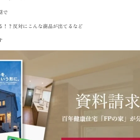
お客様の声
期で
る！？反対にこんな商品が出てるなど
お知らせ
す
近代ホームの家づ
家づくりの流れ
アフターフォローコン
ベストバリューホーム
住宅ローン支援
インテリアコーディネ
ZEHについて