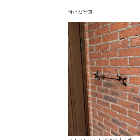
施工実績
付けた写真
住宅イベント情報
近代ホームについて
会社案内
スタッフ紹介
自社大工集団「名匠会」
ホームオーナー様が集う会『100TOMO』
スタッフブログ
よくある質問