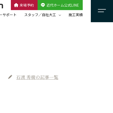
来場予約
近代ホーム公式LINE
CLOSE
×
近代ホーム公式LINE
ーサポート
スタッフ／自社大工
施工実績
自社大工集団「名匠会」
スタッフ紹介
石渡 秀樹
の記事一覧