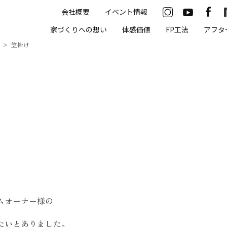
会社概要
イベント情報
33-2622
家づくりへの想い
体感価値
FP工法
アフタ
00（火・水曜定休）
笠掛け
住まいの体感価値
抗酸化住宅について
高気密・高断熱
遮熱
床暖房
無結露50年保証
ムオーナー様の
モデルハウス
たいとありました。