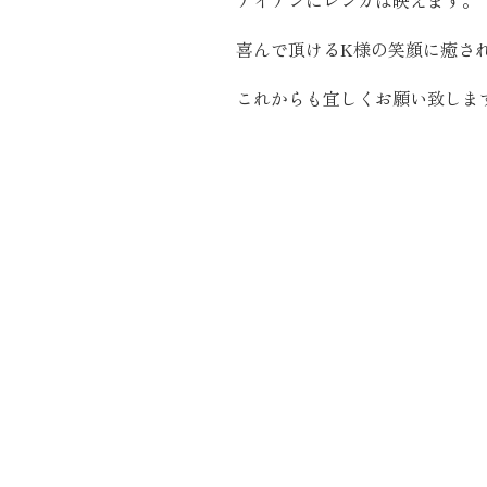
アイアンにレンガは映えます。
近代ホーム公式LINE
喜んで頂けるK様の笑顔に癒さ
これからも宜しくお願い致しま
CLOSE
×