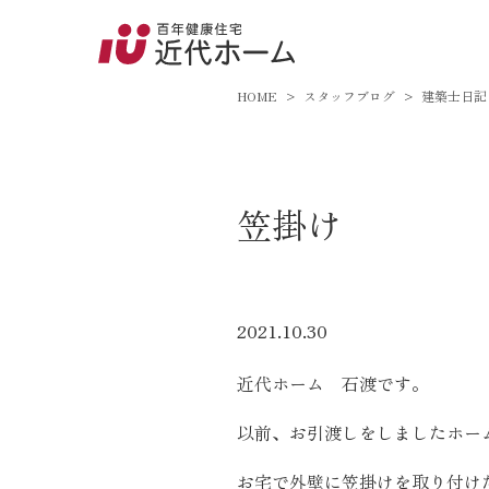
045-8
9:00～18:
HOME
スタッフブログ
建築士日記
百年健康住宅とは
笠掛け
家づくりへの想い
オーガニックハウス
FP工法
2021.10.30
耐震性能
近代ホーム 石渡です。
アフターサポート
以前、お引渡しをしましたホー
お宅で外壁に笠掛けを取り付け