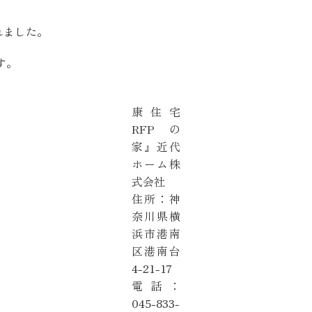
SEGs近代ホームの取
れました。
す。
来場予約
『百年健
康住宅
オンライン相談
RFPの
家』近代
ホーム株
式会社
住所：神
奈川県横
浜市港南
区港南台
4-21-17
電話：
045-833-