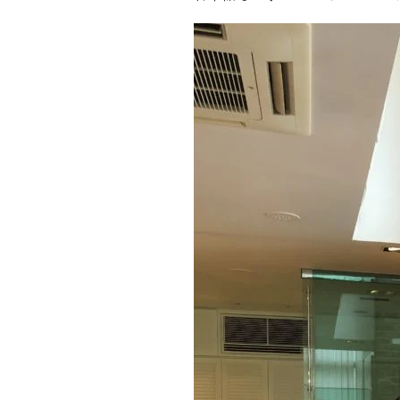
施工実績
住宅イベント情報
近代ホームについて
会社案内
スタッフ紹介
自社大工集団「名匠会」
ホームオーナー様が集う会『100TOMO』
スタッフブログ
よくある質問