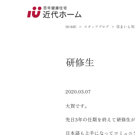
045-8
9:00～18:
HOME
スタッフブログ
住まいも気
百年健康住宅とは
研修生
家づくりへの想い
オーガニックハウス
FP工法
2020.03.07
耐震性能
大賀です。
アフターサポート
先日3年の任期を終えて研修生
日本語も上手になってコミュニ