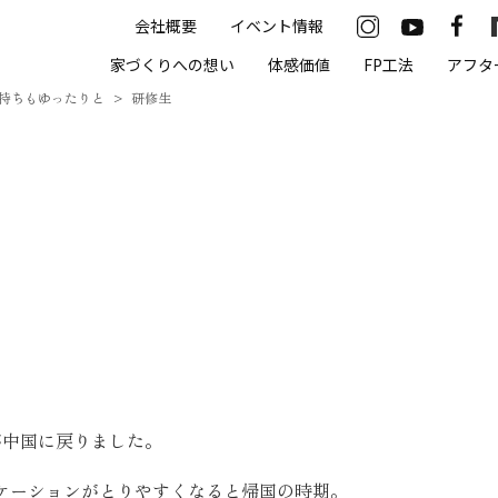
会社概要
イベント情報
33-2622
家づくりへの想い
体感価値
FP工法
アフタ
00（火・水曜定休）
持ちもゆったりと
研修生
住まいの体感価値
抗酸化住宅について
高気密・高断熱
遮熱
床暖房
無結露50年保証
が中国に戻りました。
モデルハウス
ケーションがとりやすくなると帰国の時期。