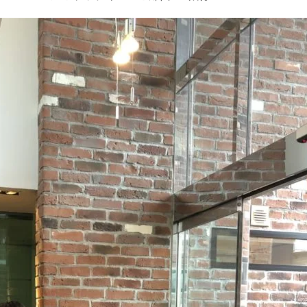
お客様の声
お知らせ
近代ホームの家づ
家づくりの流れ
アフターフォローコン
ベストバリューホーム
住宅ローン支援
インテリアコーディネ
ZEHについて