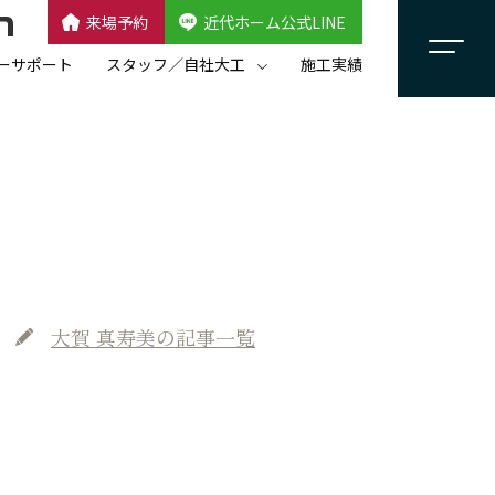
来場予約
近代ホーム公式LINE
CLOSE
×
近代ホーム公式LINE
ーサポート
スタッフ／自社大工
施工実績
自社大工集団「名匠会」
スタッフ紹介
大賀 真寿美
の記事一覧