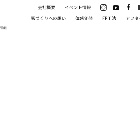
会社概要
イベント情報
33-2622
家づくりへの想い
体感価値
FP工法
アフタ
00（火・水曜定休）
機能
住まいの体感価値
抗酸化住宅について
高気密・高断熱
遮熱
床暖房
無結露50年保証
モデルハウス