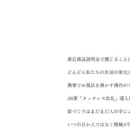
施工実績
住宅イベント情報
近代ホームについて
最近商品説明会で感じること
会社案内
どんどん私たちの生活が変化
スタッフ紹介
携帯でお風呂を沸かす操作が
自社大工集団「名匠会」
JR東「タッチレス改札」導
ホームオーナー様が集う会『100TOMO』
家づくりはまだまだ人の手に
スタッフブログ
よくある質問
いつの日か人ではなく機械が