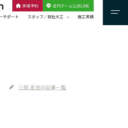
来場予約
近代ホーム公式LINE
CLOSE
×
近代ホーム公式LINE
ーサポート
スタッフ／自社大工
施工実績
自社大工集団「名匠会」
スタッフ紹介
三俣 忠史
の記事一覧