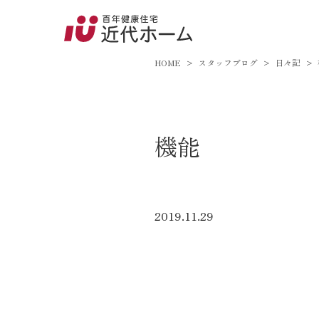
045-8
9:00～18:
HOME
スタッフブログ
日々記
百年健康住宅とは
機能
家づくりへの想い
オーガニックハウス
FP工法
2019.11.29
耐震性能
mitsumataです。
アフターサポート