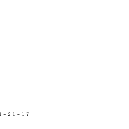
SEGs近代ホームの取
来場予約
オンライン相談
４－２１－１７