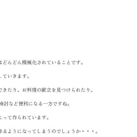
お客様の声
お知らせ
近代ホームの家づ
はどんどん機械化されていることです。
家づくりの流れ
していきます。
アフターフォローコン
できたり、お料理の献立を見つけられたり、
ベストバリューホーム
入検討など便利になる一方ですね。
住宅ローン支援
よって作られています。
インテリアコーディネ
ZEHについて
作るようになってしまうのでしょうか・・・。