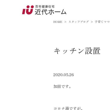
045-8
9:00～18:
HOME
スタッフブログ
子育てママ
百年健康住宅とは
キッチン設置
家づくりへの想い
オーガニックハウス
FP工法
2020.05.26
耐震性能
加田です。
アフターサポート
コロナ渦ですが、