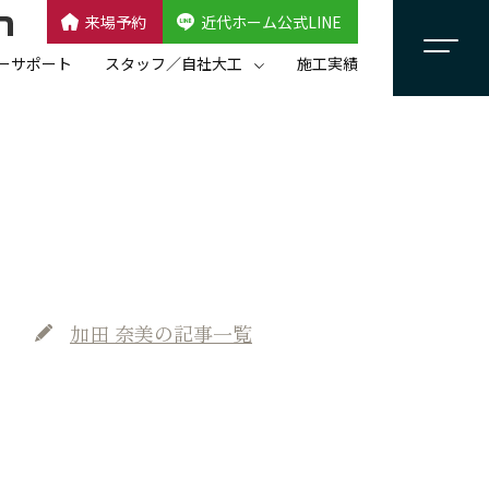
来場予約
近代ホーム公式LINE
CLOSE
×
近代ホーム公式LINE
ーサポート
スタッフ／自社大工
施工実績
自社大工集団「名匠会」
スタッフ紹介
加田 奈美
の記事一覧