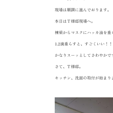
施工実績
現場は順調に進んでおります。
本日はＴ様邸現場へ。
住宅イベント情報
棟梁からマスクにハッカ油を垂
近代ホームについて
1.2滴垂らすと、すごくいい！！
かなりスーッとしてさわやかで
会社案内
さて、Ｔ様邸。
スタッフ紹介
キッチン、洗面の取付が始まり
自社大工集団「名匠会」
ホームオーナー様が集う会『100TOMO』
スタッフブログ
よくある質問