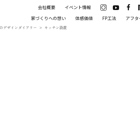
会社概要
イベント情報
33-2622
家づくりへの想い
体感価値
FP工法
アフタ
00（火・水曜定休）
のデザインダイアリー
キッチン設置
住まいの体感価値
抗酸化住宅について
高気密・高断熱
遮熱
床暖房
無結露50年保証
モデルハウス