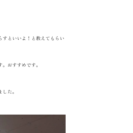
お客様の声
お知らせ
らすといいよ！と教えてもらい
近代ホームの家づ
す。おすすめです。
家づくりの流れ
アフターフォローコン
ました。
ベストバリューホーム
住宅ローン支援
インテリアコーディネ
ZEHについて