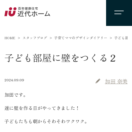
HOME
スタッフブログ
子育てママのデザインダイアリー
子ども部屋
子ども部屋に壁をつくる２
2024.09.09
加田 奈美
加田です。
遂に壁を作る日がやってきました！
子どもたちも朝からそわそわワクワク。