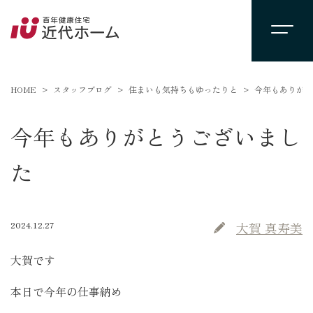
HOME
スタッフブログ
住まいも気持ちもゆったりと
今年もありがと
今年もありがとうございまし
た
2024.12.27
大賀 真寿美
大賀です
本日で今年の仕事納め