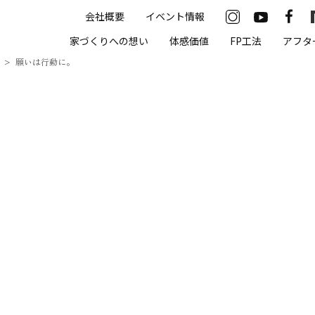
会社概要
イベント情報
33-2622
家づくりへの想い
体感価値
FP工法
アフタ
00（火・水曜定休）
願いは行動に。
住まいの体感価値
抗酸化住宅について
高気密・高断熱
遮熱
床暖房
無結露50年保証
モデルハウス