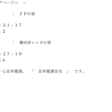
グページへ ～
ＦＰの家
－２１－１７
１２
浜赤レンガの家
－２７－１０
４４
いも百年健康。 「 百年健康住宅 」 です。