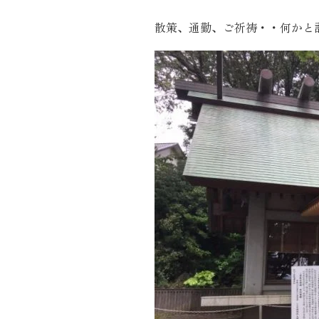
施工実績
散策、通勤、ご祈祷・・何かと
住宅イベント情報
近代ホームについて
会社案内
スタッフ紹介
自社大工集団「名匠会」
ホームオーナー様が集う会『100TOMO』
スタッフブログ
よくある質問