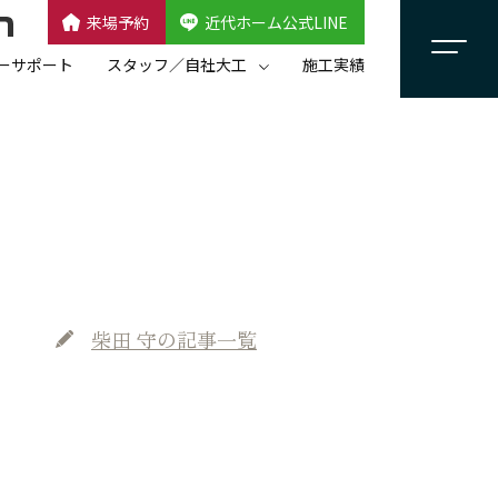
来場予約
近代ホーム公式LINE
CLOSE
×
近代ホーム公式LINE
ーサポート
スタッフ／自社大工
施工実績
自社大工集団「名匠会」
スタッフ紹介
柴田 守
の記事一覧