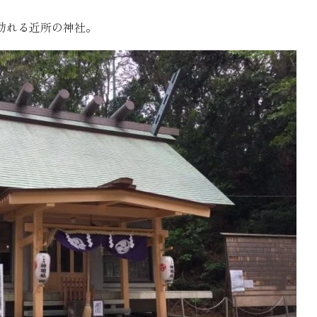
お客様の声
訪れる近所の神社。
お知らせ
近代ホームの家づ
家づくりの流れ
アフターフォローコン
ベストバリューホーム
住宅ローン支援
インテリアコーディネ
ZEHについて