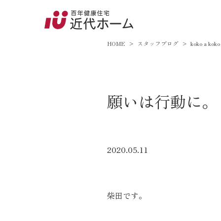
045-8
9:00～18:
HOME
スタッフブログ
koko a koko
百年健康住宅とは
願いは行動に。
家づくりへの想い
オーガニックハウス
FP工法
2020.05.11
耐震性能
アフターサポート
柴田です。