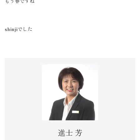
もう春ですね
shinjiでした
進士 芳