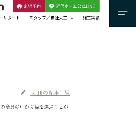
来場予約
近代ホーム公式LINE
CLOSE
×
近代ホーム公式LINE
ーサポート
スタッフ／自社大工
施工実績
自社大工集団「名匠会」
スタッフ紹介
陳 鵬
の記事一覧
山の商品の中から物を選ぶことが