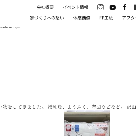
会社概要
イベント情報
33-2622
家づくりへの想い
体感価値
FP工法
アフタ
00（火・水曜定休）
made in Japan
住まいの体感価値
抗酸化住宅について
高気密・高断熱
遮熱
床暖房
い物をしてきました。 授乳瓶、ようふく、布団などなど。 沢
無結露50年保証
モデルハウス