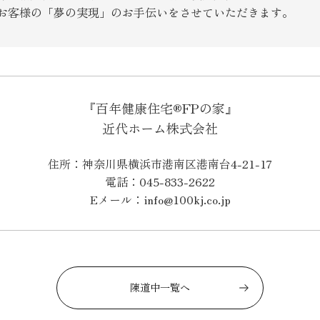
SEGs近代ホームの取
お客様の「夢の実現」のお手伝いをさせていただきます。
来場予約
『百年健康住宅®FPの家』
オンライン相談
近代ホーム株式会社
住所：神奈川県横浜市港南区港南台4-21-17
電話：045-833-2622
Eメール：info@100kj.co.jp
陳道中一覧へ