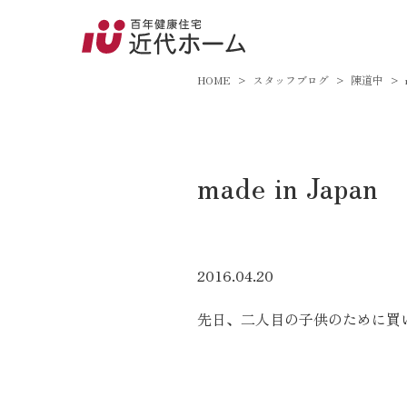
045-8
9:00～18:
HOME
スタッフブログ
陳道中
百年健康住宅とは
made in Japan
家づくりへの想い
オーガニックハウス
FP工法
2016.04.20
耐震性能
先日、二人目の子供のために買
アフターサポート