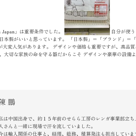
お客様の声
お知らせ
n Japan」は重要条件でした。
自分が使う
り日本製がいいと思っています。 「日本製」＝「ブランド」＝
が大変人気があります。 デザインや価格も重要ですが、高品質
近代ホームの家づ
、大切な家族の命を守る器だからこそ デザインや豪華の設備よ
家づくりの流れ
アフターフォローコン
ベストバリューホーム
陳 鵬
住宅ローン支援
インテリアコーディネ
私は中国出身で、約１５年前のせらら工房のレンガ事業部立ち
人さんと一緒に現場で汗を流していました。
ZEHについて
今は輸入関係の仕事と、経理、総務、積算発注も担当していま