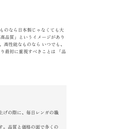
ものなら日本製じゃなくても大
「高品質」というイメージがあり
、高性能なものなら いつでも、
くりサポート
り最初に重視すべきことは 「品
シェルジュ
ート
上げの際に、毎日レンガの職
す。品質と価格の面で多くの