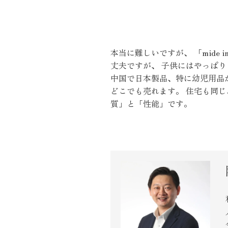
施工実績
住宅イベント情報
本当に難しいですが、 「mide i
丈夫ですが、 子供にはやっぱ
中国で日本製品、特に幼児用品
近代ホームについて
どこでも売れます。 住宅も同じ
質」と「性能」です。
会社案内
スタッフ紹介
自社大工集団「名匠会」
ホームオーナー様が集う会『100TOMO』
スタッフブログ
よくある質問