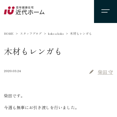
HOME
スタッフブログ
koko a koko
木材もレンガも
木材もレンガも
2020.03.24
柴田 守
柴田です。
今週も無事にお引き渡しを行いました。