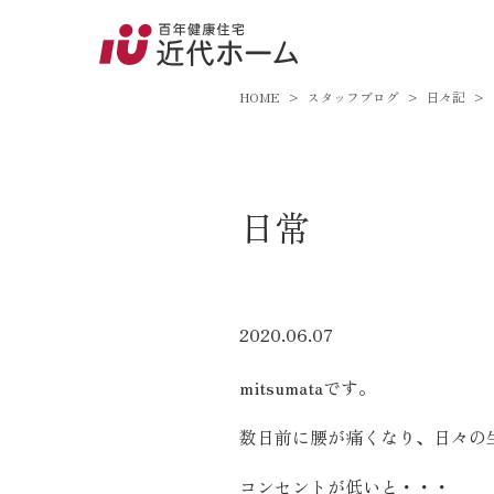
045-8
9:00～18:
HOME
スタッフブログ
日々記
百年健康住宅とは
日常
家づくりへの想い
オーガニックハウス
FP工法
2020.06.07
耐震性能
mitsumataです。
アフターサポート
数日前に腰が痛くなり、日々の
コンセントが低いと・・・