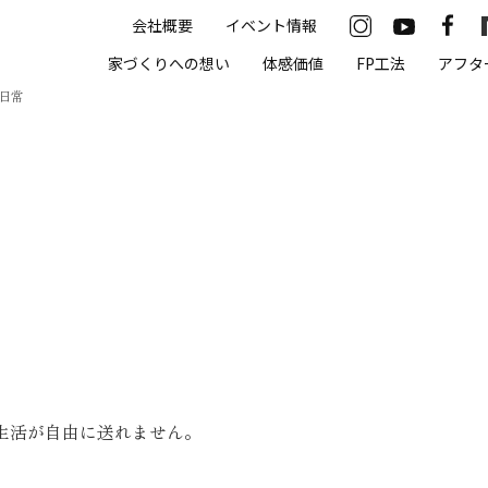
会社概要
イベント情報
33-2622
家づくりへの想い
体感価値
FP工法
アフタ
00（火・水曜定休）
日常
住まいの体感価値
抗酸化住宅について
高気密・高断熱
遮熱
床暖房
無結露50年保証
生活が自由に送れません。
モデルハウス