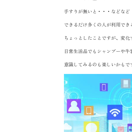
施工実績
手すりが無いと・・・などなど
できるだけ多くの人が利用でき
住宅イベント情報
ちょっとしたことですが、変化
近代ホームについて
日常生活品でもシャンプーや牛
意識してみるのも楽しいかもで
会社案内
スタッフ紹介
自社大工集団「名匠会」
ホームオーナー様が集う会『100TOMO』
スタッフブログ
よくある質問