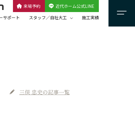
来場予約
近代ホーム公式LINE
CLOSE
×
近代ホーム公式LINE
ーサポート
スタッフ／自社大工
施工実績
自社大工集団「名匠会」
スタッフ紹介
三俣 忠史
の記事一覧