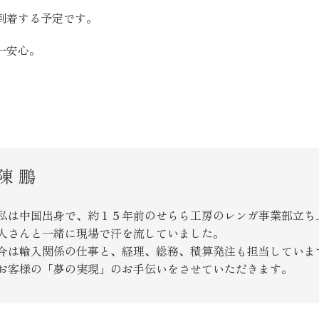
SEGs近代ホームの取
到着する予定です。
一安心。
来場予約
オンライン相談
陳 鵬
私は中国出身で、約１５年前のせらら工房のレンガ事業部立ち
人さんと一緒に現場で汗を流していました。
今は輸入関係の仕事と、経理、総務、積算発注も担当していま
お客様の「夢の実現」のお手伝いをさせていただきます。