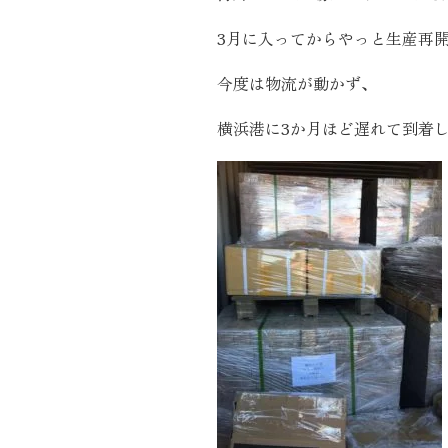
施工実績
3月に入ってからやっと生産再
今度は物流が動かず、
住宅イベント情報
横浜港に3か月ほど遅れて到着
近代ホームについて
会社案内
スタッフ紹介
自社大工集団「名匠会」
ホームオーナー様が集う会『100TOMO』
スタッフブログ
よくある質問