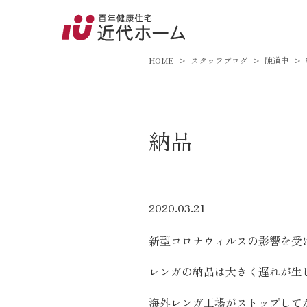
045-8
9:00～18:
HOME
スタッフブログ
陳道中
百年健康住宅とは
納品
家づくりへの想い
オーガニックハウス
FP工法
2020.03.21
耐震性能
新型コロナウィルスの影響を受
アフターサポート
レンガの納品は大きく遅れが生
海外レンガ工場がストップして