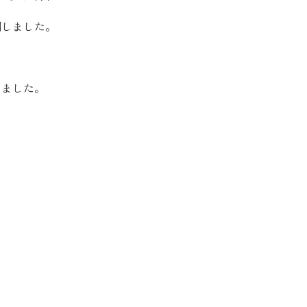
お客様の声
開しました。
お知らせ
しました。
近代ホームの家づ
家づくりの流れ
アフターフォローコン
ベストバリューホーム
住宅ローン支援
インテリアコーディネ
ZEHについて