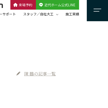
来場予約
近代ホーム公式LINE
CLOSE
×
近代ホーム公式LINE
ーサポート
スタッフ／自社大工
施工実績
自社大工集団「名匠会」
スタッフ紹介
陳 鵬
の記事一覧