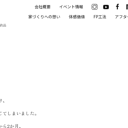
会社概要
イベント情報
33-2622
家づくりへの想い
体感価値
FP工法
アフタ
00（火・水曜定休）
納品
住まいの体感価値
抗酸化住宅について
高気密・高断熱
遮熱
床暖房
け、
無結露50年保証
じてしまいました。
モデルハウス
から2か月、