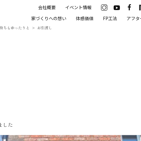
会社概要
イベント情報
33-2622
家づくりへの想い
体感価値
FP工法
アフタ
00（火・水曜定休）
持ちもゆったりと
お引渡し
住まいの体感価値
抗酸化住宅について
高気密・高断熱
遮熱
床暖房
無結露50年保証
ました
モデルハウス