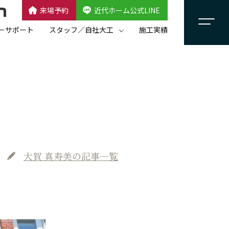
来場予約
近代ホーム公式LINE
CLOSE
×
近代ホーム公式LINE
ーサポート
スタッフ／自社大工
施工実績
自社大工集団「名匠会」
スタッフ紹介
大賀 真寿美
の記事一覧