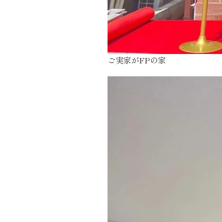
ご実家がFPの家