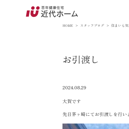
045-8
9:00～18:
HOME
スタッフブログ
住まいも気
百年健康住宅とは
お引渡し
家づくりへの想い
オーガニックハウス
FP工法
2024.08.29
耐震性能
大賀です
アフターサポート
先日茅ヶ崎にてお引渡しを行い