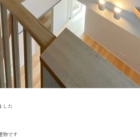
ました
建物です