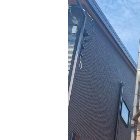
施工実績
住宅イベント情報
近代ホームについて
会社案内
スタッフ紹介
自社大工集団「名匠会」
ホームオーナー様が集う会『100TOMO』
スタッフブログ
よくある質問