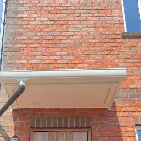
お客様の声
お知らせ
近代ホームの家づ
家づくりの流れ
アフターフォローコン
ベストバリューホーム
住宅ローン支援
インテリアコーディネ
ZEHについて