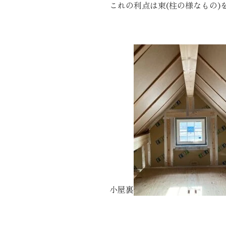
これの利点は束(柱の様なもの)
近代ホーム公式LINE
CLOSE
×
小屋裏