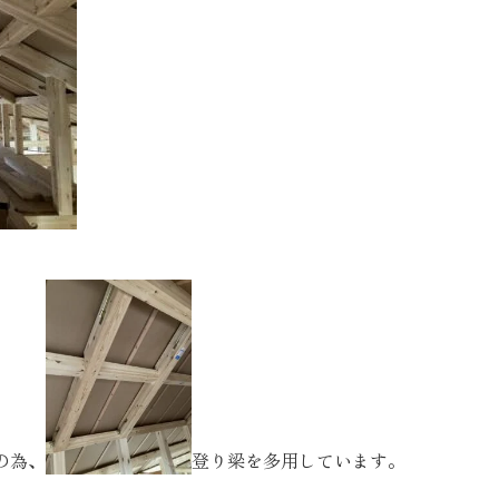
お客様の声
お知らせ
近代ホームの家づ
家づくりの流れ
アフターフォローコン
ベストバリューホーム
住宅ローン支援
インテリアコーディネ
の為、
登り梁を多用しています。
ZEHについて