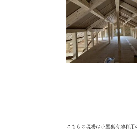
施工実績
住宅イベント情報
近代ホームについて
会社案内
スタッフ紹介
自社大工集団「名匠会」
ホームオーナー様が集う会『100TOMO』
スタッフブログ
こちらの現場は小屋裏有効利用
よくある質問