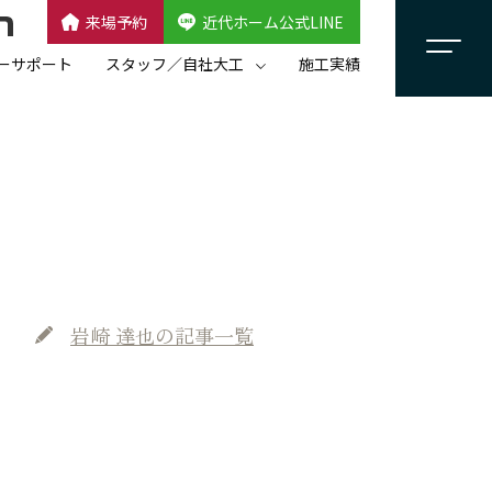
来場予約
近代ホーム公式LINE
CLOSE
×
近代ホーム公式LINE
ーサポート
スタッフ／自社大工
施工実績
自社大工集団「名匠会」
スタッフ紹介
岩崎 達也
の記事一覧