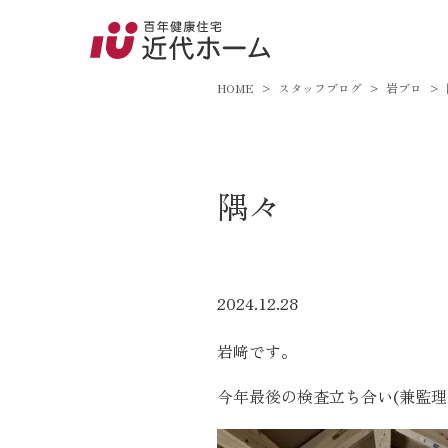
045-8
9:00～18:
HOME
スタッフブログ
岩ブロ
百年健康住宅とは
隅々
家づくりへの想い
オーガニックハウス
FP工法
2024.12.28
耐震性能
岩﨑です。
アフターサポート
今年最後の検査立ち合い(兼監理