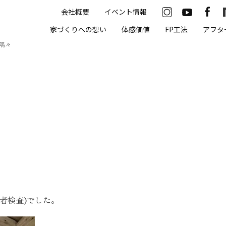
会社概要
イベント情報
33-2622
家づくりへの想い
体感価値
FP工法
アフタ
00（火・水曜定休）
隅々
住まいの体感価値
抗酸化住宅について
高気密・高断熱
遮熱
床暖房
無結露50年保証
者検査)でした。
モデルハウス