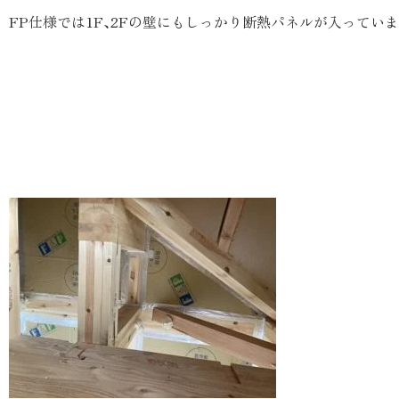
FP仕様では1F､2Fの壁にもしっかり断熱パネルが入ってい