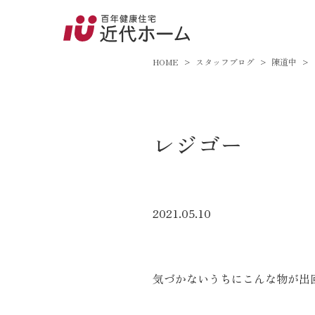
045-8
9:00～18:
HOME
スタッフブログ
陳道中
百年健康住宅とは
レジゴー
家づくりへの想い
オーガニックハウス
FP工法
2021.05.10
耐震性能
アフターサポート
気づかないうちにこんな物が出