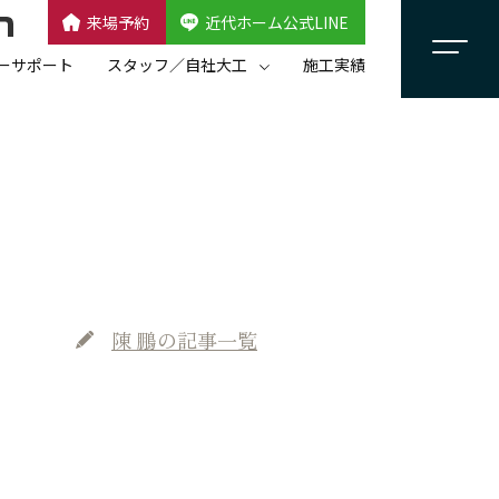
来場予約
近代ホーム公式LINE
CLOSE
×
近代ホーム公式LINE
ーサポート
スタッフ／自社大工
施工実績
自社大工集団「名匠会」
スタッフ紹介
陳 鵬
の記事一覧