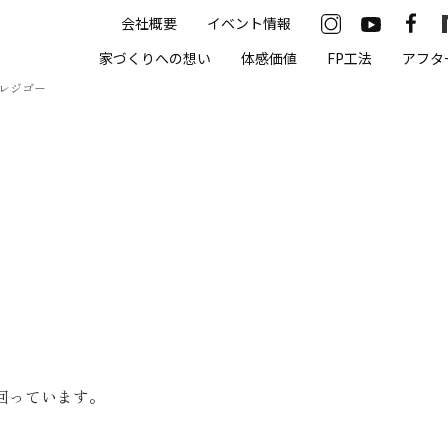
会社概要
イベント情報
33-2622
家づくりへの想い
体感価値
FP工法
アフタ
00（火・水曜定休）
レジゴー
住まいの体感価値
抗酸化住宅について
高気密・高断熱
遮熱
床暖房
無結露50年保証
回っています。
モデルハウス