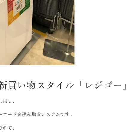
SEGs近代ホームの取
来場予約
オンライン相談
新買い物スタイル「レジゴー」
利用し、
ーコードを読み取るシステムです。
されて、