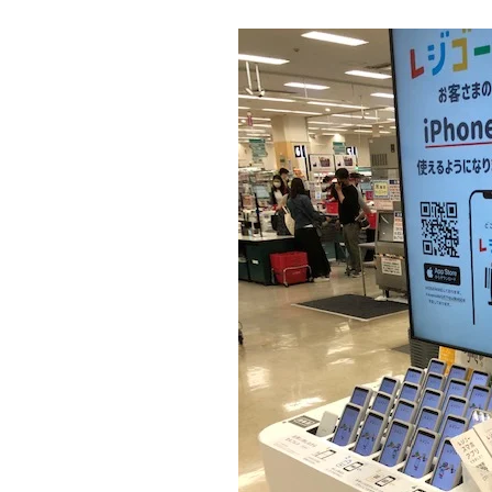
施工実績
住宅イベント情報
近代ホームについて
会社案内
スタッフ紹介
自社大工集団「名匠会」
ホームオーナー様が集う会『100TOMO』
スタッフブログ
よくある質問