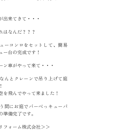
が出来てきて・・・
れはなんだ？？？
ューコンロをセットして、簡易
くりサポート
ュー台の完成です！
ーン車がやって来て・・・
なんとクレーンで吊り上げて庭
シェルジュ
！
空を飛んでやって来ました！
う間にお庭でバーべっキューパ
の準備完了です。
ート
リフォーム株式会社＞＞