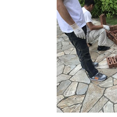
施工実績
住宅イベント情報
近代ホームについて
会社案内
スタッフ紹介
自社大工集団「名匠会」
ホームオーナー様が集う会『100TOMO』
スタッフブログ
よくある質問