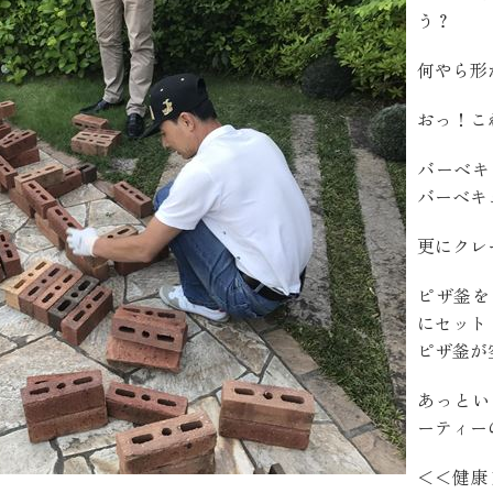
う？
お客様の声
何やら形
お知らせ
おっ！こ
バーベキ
近代ホームの家づ
バーベキ
更にクレ
家づくりの流れ
ピザ釜を
アフターフォローコン
にセット
ベストバリューホーム
ピザ釜が
住宅ローン支援
あっとい
ーティー
インテリアコーディネ
ZEHについて
＜＜健康