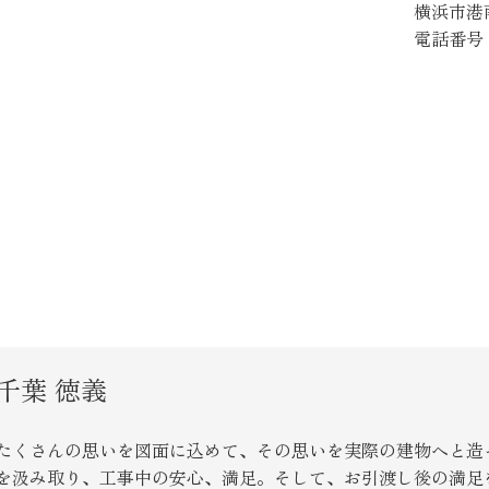
横浜市港南
SEGs近代ホームの取
電話番号：0
来場予約
オンライン相談
千葉 徳義
たくさんの思いを図面に込めて、その思いを実際の建物へと造
を汲み取り、工事中の安心、満足。そして、お引渡し後の満足