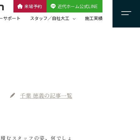
来場予約
近代ホーム公式LINE
CLOSE
×
近代ホーム公式LINE
ーサポート
スタッフ／自社大工
施工実績
自社大工集団「名匠会」
スタッフ紹介
千葉 徳義
の記事一覧
を積むスタッフの姿、何でしょ