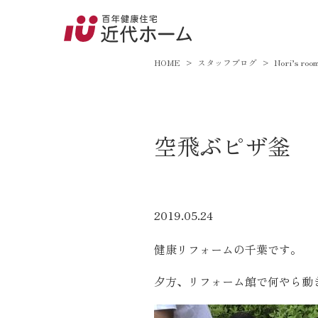
045-8
9:00～18:
HOME
スタッフブログ
Nori’s roo
百年健康住宅とは
空飛ぶピザ釜
家づくりへの想い
オーガニックハウス
FP工法
2019.05.24
耐震性能
健康リフォームの千葉です。
アフターサポート
夕方、リフォーム館で何やら動