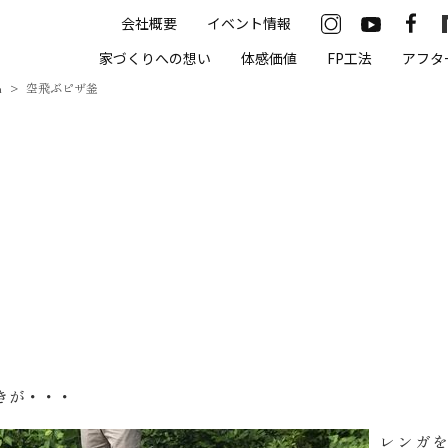
会社概要
イベント情報
33-2622
家づくりへの想い
体感価値
FP工法
アフタ
00（火・水曜定休）
m
空飛ぶピザ釜
住まいの体感価値
抗酸化住宅について
高気密・高断熱
遮熱
床暖房
無結露50年保証
きが・・・
モデルハウス
レンガ