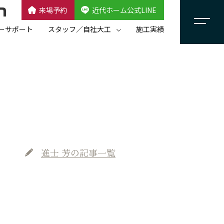
来場予約
近代ホーム公式LINE
CLOSE
×
近代ホーム公式LINE
ーサポート
スタッフ／自社大工
施工実績
自社大工集団「名匠会」
スタッフ紹介
進士 芳
の記事一覧