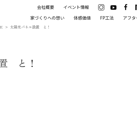
会社概要
イベント情報
33-2622
家づくりへの想い
体感価値
FP工法
アフタ
00（火・水曜定休）
ME
太陽光パネル設置 と！
住まいの体感価値
置 と！
抗酸化住宅について
高気密・高断熱
遮熱
床暖房
無結露50年保証
モデルハウス