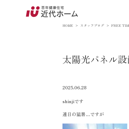
045-8
9:00～18:
HOME
スタッフブログ
FREE TI
百年健康住宅とは
太陽光パネル設
家づくりへの想い
オーガニックハウス
FP工法
2025.06.28
耐震性能
shinjiです
アフターサポート
連日の猛暑…ですが