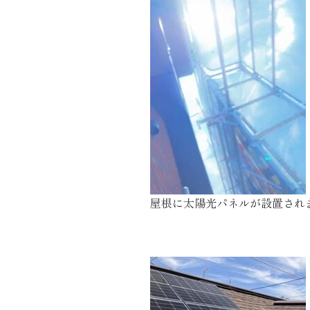
施工実績
住宅イベント情報
近代ホームについて
会社案内
スタッフ紹介
屋根に太陽光パネルが設置さ
自社大工集団「名匠会」
ホームオーナー様が集う会『100TOMO』
スタッフブログ
よくある質問