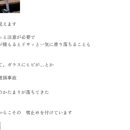
見えます
っと注意が必要で
が積もるとドサッと一気に滑り落ちることも
て、ガラスにヒビが…とか
破損事故
のかたまりが落ちてきた
からこその 雪止めを付けています