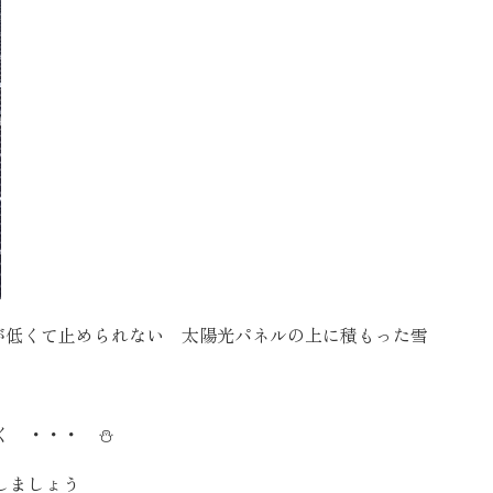
が低くて止められない 太陽光パネルの上に積もった雪
く ・・・ ⛄
しましょう