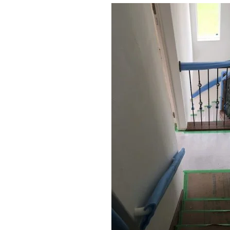
施工実績
住宅イベント情報
近代ホームについて
会社案内
スタッフ紹介
自社大工集団「名匠会」
ホームオーナー様が集う会『100TOMO』
スタッフブログ
よくある質問