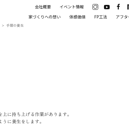
会社概要
イベント情報
33-2622
家づくりへの想い
体感価値
FP工法
アフタ
00（火・水曜定休）
手摺の養生
住まいの体感価値
抗酸化住宅について
高気密・高断熱
遮熱
床暖房
無結露50年保証
を上に持ち上げる作業があります。
モデルハウス
ように養生をします。