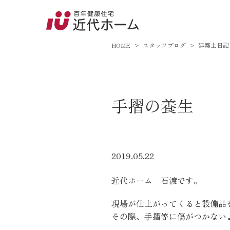
045-8
9:00～18:
HOME
スタッフブログ
建築士日記
百年健康住宅とは
手摺の養生
家づくりへの想い
オーガニックハウス
FP工法
2019.05.22
耐震性能
近代ホーム 石渡です。
アフターサポート
現場が仕上がってくると設備品
その際、手摺等に傷がつかない