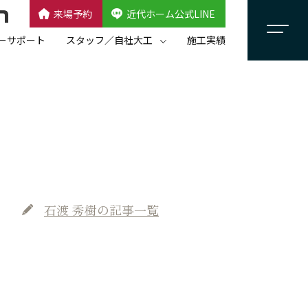
来場予約
近代ホーム公式LINE
CLOSE
×
近代ホーム公式LINE
ーサポート
スタッフ／自社大工
施工実績
自社大工集団「名匠会」
スタッフ紹介
石渡 秀樹
の記事一覧