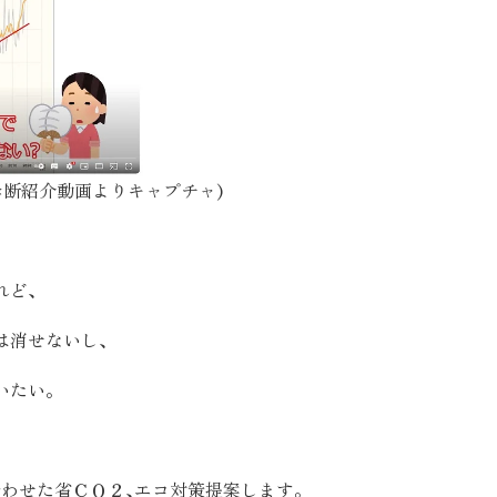
お客様の声
お知らせ
近代ホームの家づ
コ診断紹介動画よりキャプチャ)
家づくりの流れ
れど、
アフターフォローコン
は消せないし､
ベストバリューホーム
いたい。
住宅ローン支援
インテリアコーディネ
ZEHについて
合わせた省ＣＯ２､エコ対策提案します。