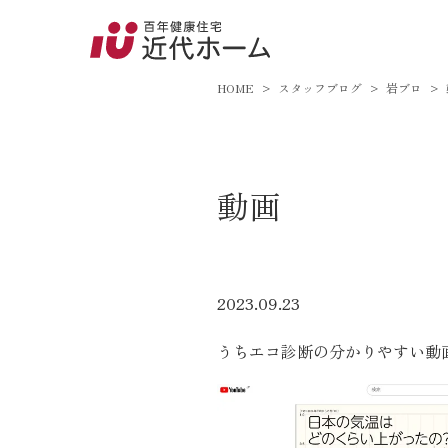
045-8
9:00～18:
HOME
スタッフブログ
岩ブロ
百年健康住宅とは
動画
家づくりへの想い
オーガニックハウス
FP工法
2023.09.23
耐震性能
うちエコ診断の分かりやすい動
アフターサポート