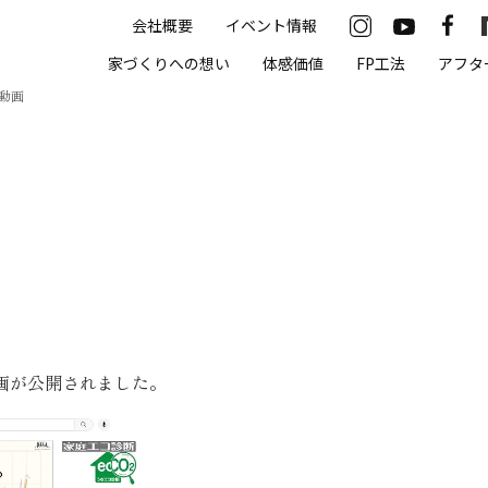
会社概要
イベント情報
33-2622
家づくりへの想い
体感価値
FP工法
アフタ
00（火・水曜定休）
動画
住まいの体感価値
抗酸化住宅について
高気密・高断熱
遮熱
床暖房
画が公開されました。
無結露50年保証
モデルハウス