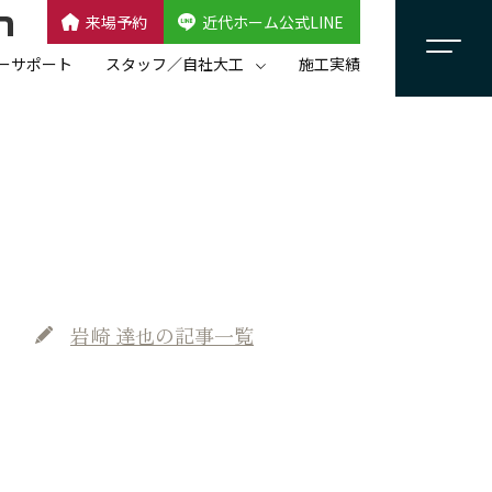
来場予約
近代ホーム公式LINE
CLOSE
×
近代ホーム公式LINE
ーサポート
スタッフ／自社大工
施工実績
自社大工集団「名匠会」
スタッフ紹介
岩崎 達也
の記事一覧