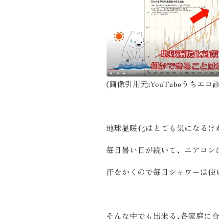
施工実績
住宅イベント情報
近代ホームについて
(画像引用元:YouTubeうちエ
会社案内
地球温暖化はとても気になるけ
スタッフ紹介
毎日暑い日が続いて、エアコン
自社大工集団「名匠会」
汗をかくので毎日シャワーは使
ホームオーナー様が集う会『100TOMO』
スタッフブログ
よくある質問
そんな中でも出来る､各家庭に