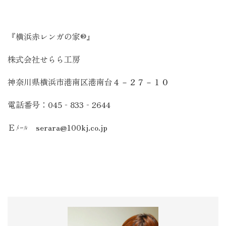
『横浜赤レンガの家®』
株式会社せらら工房
神奈川県横浜市港南区港南台４－２７－１０
電話番号：
045
‐
833
‐
2644
Ｅﾒｰﾙ
serara@100kj.co.jp