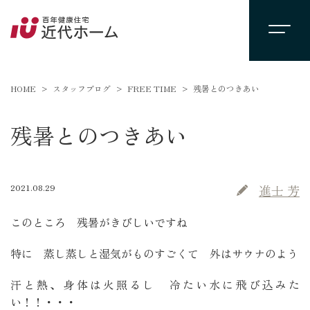
HOME
スタッフブログ
FREE TIME
残暑とのつきあい
残暑とのつきあい
2021.08.29
進士 芳
このところ 残暑がきびしいですね
特に 蒸し蒸しと湿気がものすごくて 外はサウナのよう
汗と熱、身体は火照るし 冷たい水に飛び込みた
い！！・・・