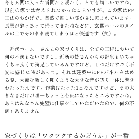
冬も玄関に入った瞬間から暖かく、とても嬉しいですね。
以前の家では考えられなかったことですが、この家はFP
工法のおかげで、自然で優しい暖かさに包まれています。
長男が酔っ払って帰ってきた時などに、玄関ホールのタイ
ルの上でそのまま寝てしまうほど快適です（笑）。

「近代ホーム」さんとの家づくりは、全ての工程において
何の不満もないですし、近所の皆さんからの評判もめちゃ
くちゃ良くて満足しているんですけど、１つだけすごく不
安に感じた時があって。それは建築中にFPパネルをはめ
る際、太鼓を激しく叩くような大きな音が辺り一体に響き
わたったんです。作業はたった1日なんですけど、その大
きな音だけが唯一ちょっと心配になったところですかね。
あとはみなさん完璧に仕事をしていただいたので、何の不
満もありません。
家づくりは「ワクワクするかどうか」が一番