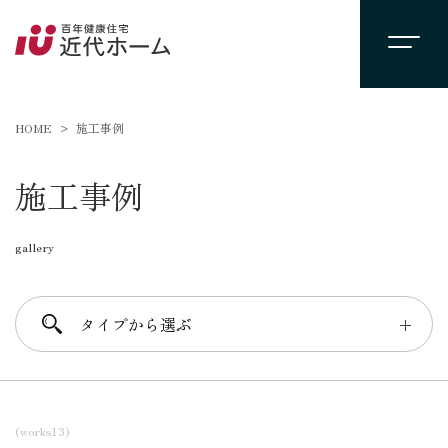
HOME
施工事例
施工事例
gallery
タイプから選ぶ
＋
素材
(works13)
木の家
レンガの家
オーガニックハウス