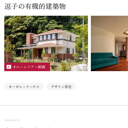
逗子の有機的建築物
こだわり
デザイン住宅
二世帯住宅
たっぷり収納の家
エレベーターのある家
吹き抜け空間の家
地下室がある家
#ルームツアー動画
その他
賃貸・店舗
ルームツアー動画
オーガニックハウス
デザイン住宅
(works14)