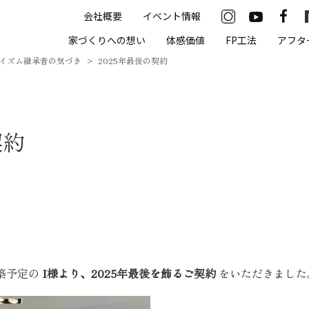
会社概要
イベント情報
33-2622
家づくりへの想い
体感価値
FP工法
アフタ
00（火・水曜定休）
イズム継承者の気づき
2025年最後の契約
住まいの体感価値
契約
抗酸化住宅について
高気密・高断熱
遮熱
床暖房
無結露50年保証
築予定の
I様より、2025年最後を飾るご契約
をいただきました
モデルハウス