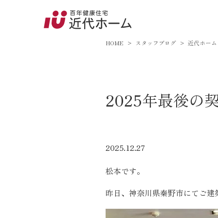
045-8
9:00～18:
HOME
スタッフブログ
近代ホーム
百年健康住宅とは
2025年最後の
家づくりへの想い
オーガニックハウス
FP工法
2025.12.27
耐震性能
松本です。
アフターサポート
昨日、神奈川県秦野市にてご建