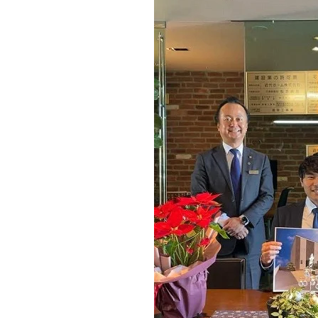
施工実績
住宅イベント情報
近代ホームについて
会社案内
スタッフ紹介
自社大工集団「名匠会」
ホームオーナー様が集う会『100TOMO』
スタッフブログ
よくある質問