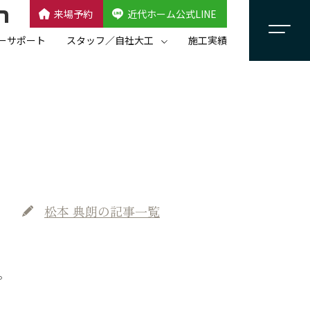
来場予約
近代ホーム公式LINE
CLOSE
×
近代ホーム公式LINE
ーサポート
スタッフ／自社大工
施工実績
自社大工集団「名匠会」
スタッフ紹介
松本 典朗
の記事一覧
。