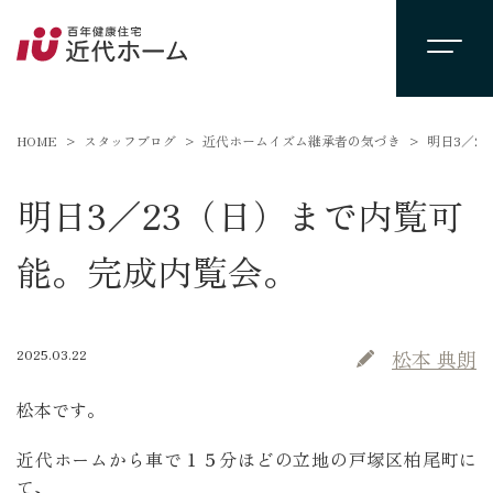
HOME
スタッフブログ
近代ホームイズム継承者の気づき
明日3／2
明日3／23（日）まで内覧可
能。完成内覧会。
2025.03.22
松本 典朗
松本です。
近代ホームから車で１５分ほどの立地の戸塚区柏尾町に
て、