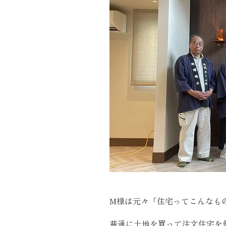
施工実績
住宅イベント情報
近代ホームについて
会社案内
スタッフ紹介
自社大工集団「名匠会」
ホームオーナー様が集う会『100TOMO』
スタッフブログ
M様は元々「住宅ってこんなも
よくある質問
普通に土地を買って注文住宅を