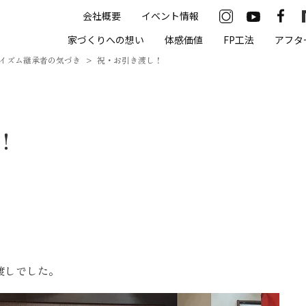
会社概要
イベント情報
33-2622
家づくりへの想い
体感価値
FP工法
アフタ
00（火・水曜定休）
イズム継承者の気づき
祝・お引き渡し！
住まいの体感価値
！
抗酸化住宅について
高気密・高断熱
遮熱
床暖房
無結露50年保証
渡しでした。
モデルハウス