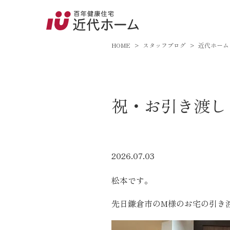
045-8
9:00～18:
HOME
スタッフブログ
近代ホーム
百年健康住宅とは
祝・お引き渡し
家づくりへの想い
オーガニックハウス
FP工法
2026.07.03
耐震性能
松本です。
アフターサポート
先日鎌倉市のM様のお宅の引き