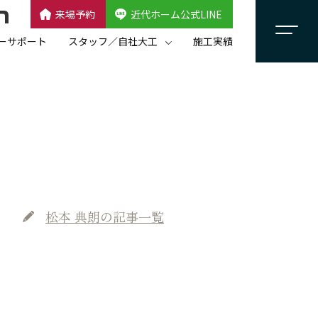
来場予約
近代ホーム公式LINE
CLOSE
×
近代ホーム公式LINE
ーサポート
スタッフ／自社大工
施工実績
自社大工集団「名匠会」
スタッフ紹介
松本 典朗
の記事一覧