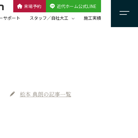
来場予約
近代ホーム公式LINE
CLOSE
×
近代ホーム公式LINE
ーサポート
スタッフ／自社大工
施工実績
自社大工集団「名匠会」
スタッフ紹介
松本 典朗
の記事一覧