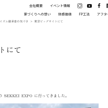
会社概要
イベント情報
33-2622
家づくりへの想い
体感価値
FP工法
アフタ
00（火・水曜定休）
イズム継承者の気づき
東京ビッグサイトにて
住まいの体感価値
トにて
抗酸化住宅について
高気密・高断熱
遮熱
床暖房
無結露50年保証
SEKKEI EXPO に行ってきました。
モデルハウス