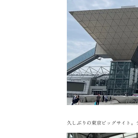
施工実績
住宅イベント情報
近代ホームについて
会社案内
スタッフ紹介
自社大工集団「名匠会」
ホームオーナー様が集う会『100TOMO』
スタッフブログ
久しぶりの東京ビッグサイト。
よくある質問