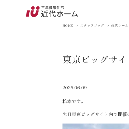
045-8
9:00～18:
HOME
スタッフブログ
近代ホーム
百年健康住宅とは
東京ビッグサイ
家づくりへの想い
オーガニックハウス
FP工法
2025.06.09
耐震性能
松本です。
アフターサポート
先日東京ビッグサイト内で開催の 