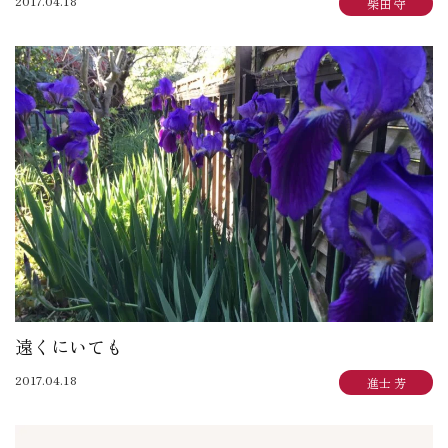
2017.04.18
柴田 守
遠くにいても
2017.04.18
進士 芳