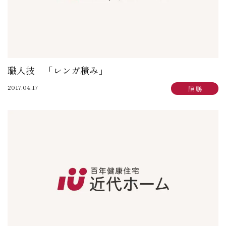
職人技 「レンガ積み」
2017.04.17
陳 鵬