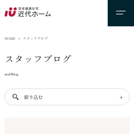
HOME
スタッフブログ
スタッフブログ
staffblog
絞り込む
＋
進士 芳：FREE TIME
柴田 守：koko a koko
千葉 徳義：Nori’s room