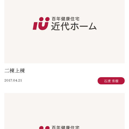
大賀 真寿美：住まいも気持ちもゆったりと
野原 正彦：リフォーム日誌
加田 奈美：子育てママのデザインダイアリー
岩崎 達也：岩ブロ
石渡 秀樹：建築士日記
三俣 忠史：日々記
陳 鵬：陳道中
松本 典朗：近代ホームイズム継承者の気づき
二棟上棟
2017.04.21
石渡 秀樹