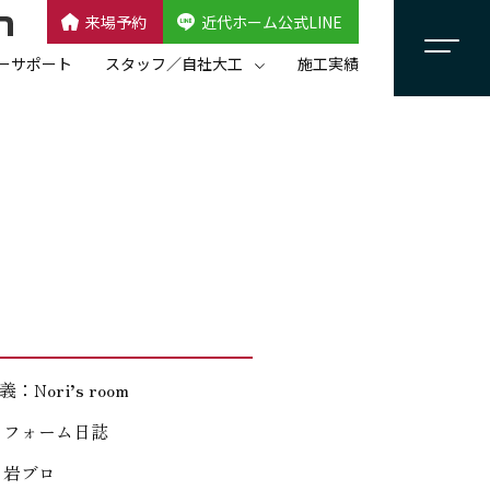
来場予約
近代ホーム公式LINE
CLOSE
×
近代ホーム公式LINE
ーサポート
スタッフ／自社大工
施工実績
自社大工集団「名匠会」
スタッフ紹介
：Nori’s room
リフォーム日誌
：岩ブロ