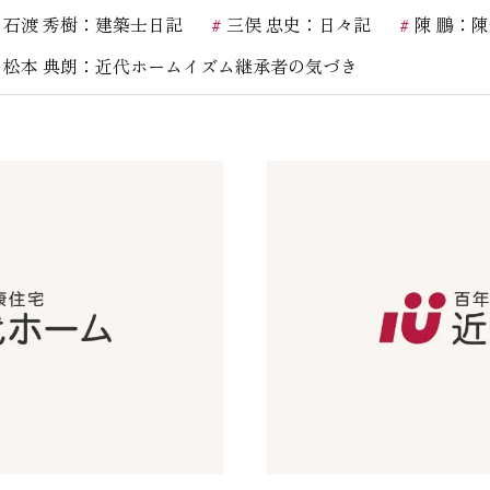
石渡 秀樹：建築士日記
三俣 忠史：日々記
陳 鵬：
お客様の声
松本 典朗：近代ホームイズム継承者の気づき
お知らせ
近代ホームの家づ
家づくりの流れ
アフターフォローコン
ベストバリューホーム
住宅ローン支援
インテリアコーディネ
ZEHについて