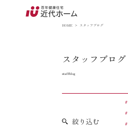
045-8
9:00～18:
HOME
スタッフブログ
百年健康住宅とは
スタッフブログ
家づくりへの想い
staffblog
オーガニックハウス
FP工法
耐震性能
アフターサポート
絞り込む