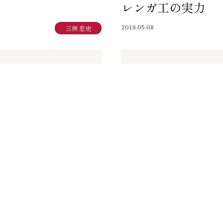
レンガ工の実力
SEGs近代ホームの取
2018.05.08
三俣 忠史
来場予約
オンライン相談
誰の為?