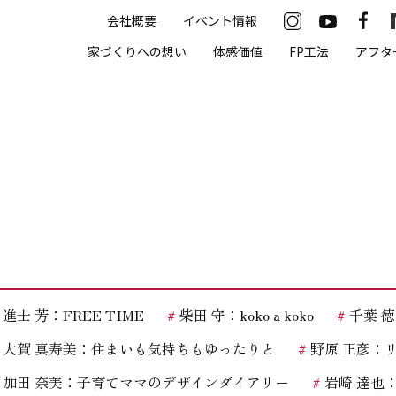
会社概要
イベント情報
33-2622
家づくりへの想い
体感価値
FP工法
アフタ
00（火・水曜定休）
住まいの体感価値
抗酸化住宅について
高気密・高断熱
遮熱
床暖房
進士 芳：FREE TIME
柴田 守：koko a koko
千葉 徳義
無結露50年保証
大賀 真寿美：住まいも気持ちもゆったりと
野原 正彦：
モデルハウス
加田 奈美：子育てママのデザインダイアリー
岩崎 達也