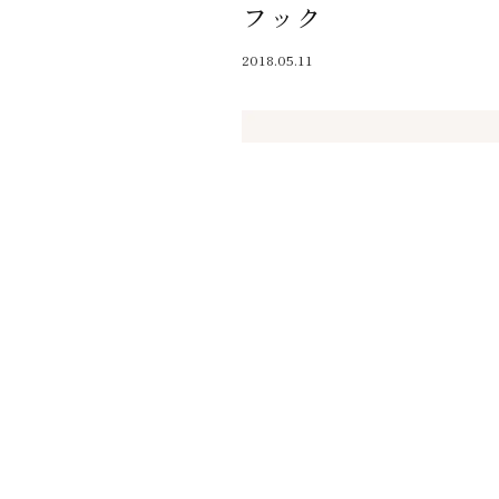
フック
近代ホーム公式LINE
2018.05.11
CLOSE
×
新色