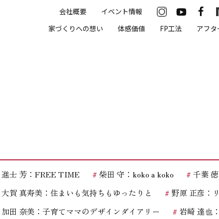
会社概要
イベント情報
33-2622
家づくりへの想い
体感価値
FP工法
アフタ
00（火・水曜定休）
住まいの体感価値
抗酸化住宅について
高気密・高断熱
遮熱
床暖房
進士 芳：FREE TIME
柴田 守：koko a koko
千葉 徳義
無結露50年保証
大賀 真寿美：住まいも気持ちもゆったりと
野原 正彦：
モデルハウス
加田 奈美：子育てママのデザインダイアリー
岩崎 達也