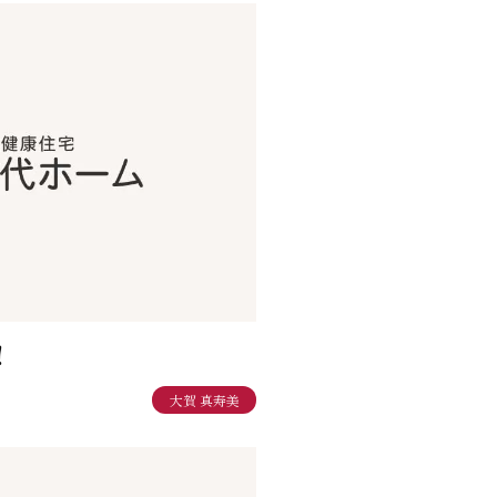
！
大賀 真寿美