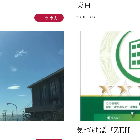
美白
SEGs近代ホームの取
2018.10.16
三俣 忠史
来場予約
オンライン相談
気づけば『ZEH』