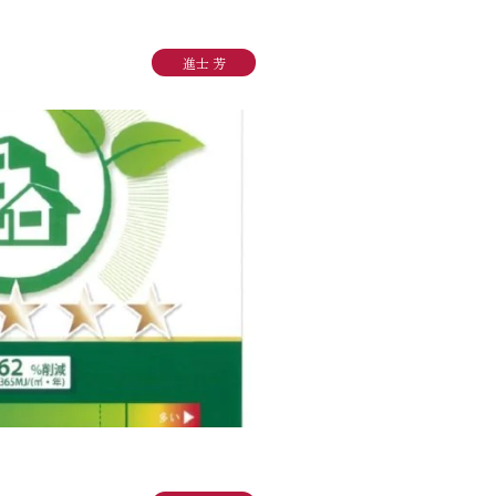
り組み
進士 芳