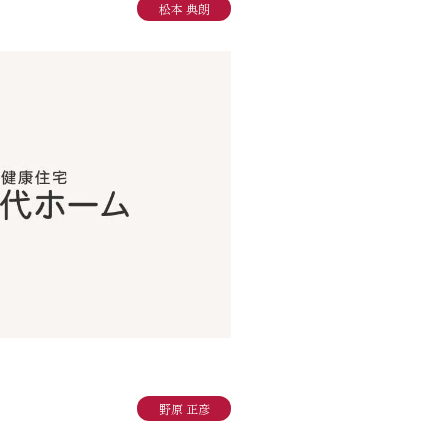
松本 典朗
野原 正彦