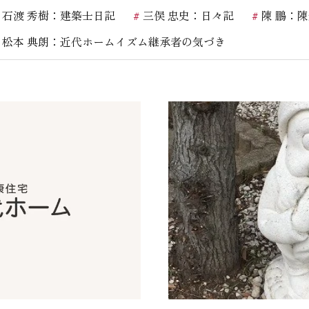
石渡 秀樹：建築士日記
三俣 忠史：日々記
陳 鵬：
お客様の声
松本 典朗：近代ホームイズム継承者の気づき
お知らせ
近代ホームの家づ
家づくりの流れ
アフターフォローコン
ベストバリューホーム
住宅ローン支援
インテリアコーディネ
ZEHについて