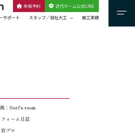
来場予約
近代ホーム公式LINE
CLOSE
×
近代ホーム公式LINE
ーサポート
スタッフ／自社大工
施工実績
自社大工集団「名匠会」
スタッフ紹介
：Nori’s room
リフォーム日誌
：岩ブロ