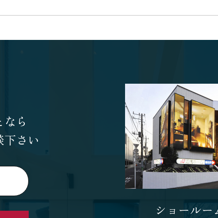
となら
談下さい
ショールー