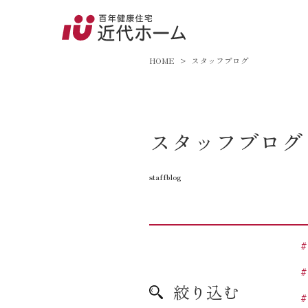
045-8
9:00～18:
HOME
スタッフブログ
百年健康住宅とは
スタッフブログ
家づくりへの想い
staffblog
オーガニックハウス
FP工法
耐震性能
アフターサポート
絞り込む