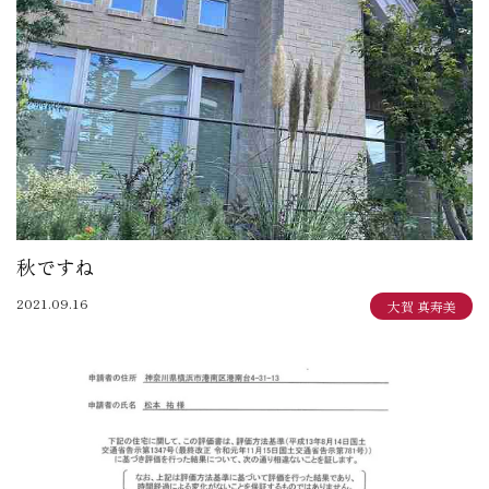
大賀 真寿美：住まいも気持ちもゆったりと
野原 正彦：リフォーム日誌
加田 奈美：子育てママのデザインダイアリー
岩崎 達也：岩ブロ
石渡 秀樹：建築士日記
三俣 忠史：日々記
陳 鵬：陳道中
松本 典朗：近代ホームイズム継承者の気づき
秋ですね
2021.09.16
大賀 真寿美