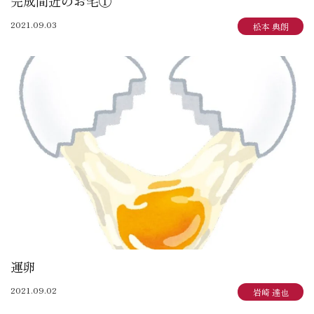
完成間近のお宅①
2021.09.03
松本 典朗
運卵
2021.09.02
岩崎 達也