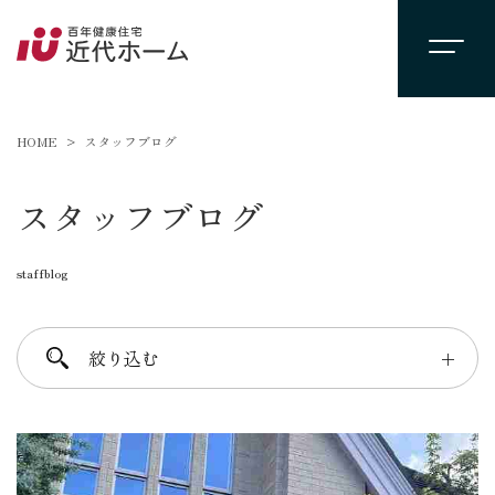
HOME
スタッフブログ
スタッフブログ
staffblog
絞り込む
＋
進士 芳：FREE TIME
柴田 守：koko a koko
千葉 徳義：Nori’s room