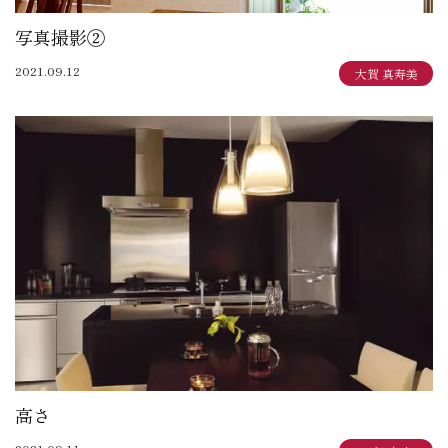
写真撮影②
2021.09.12
大賀 真寿美
高さ