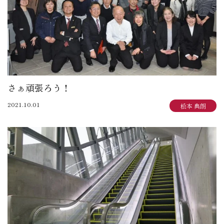
さぁ頑張ろう！
2021.10.01
松本 典朗