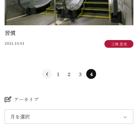
習慣
2021.10.01
三俣 忠史
1
2
3
4
アーカイブ
月を選択