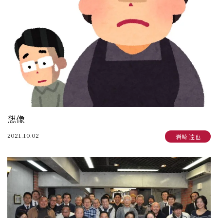
大賀 真寿美：住まいも気持ちもゆったりと
野原 正彦：リフォーム日誌
加田 奈美：子育てママのデザインダイアリー
岩崎 達也：岩ブロ
石渡 秀樹：建築士日記
三俣 忠史：日々記
陳 鵬：陳道中
松本 典朗：近代ホームイズム継承者の気づき
想像
2021.10.02
岩崎 達也