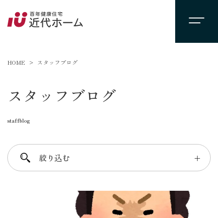
HOME
スタッフブログ
スタッフブログ
staffblog
絞り込む
＋
進士 芳：FREE TIME
柴田 守：koko a koko
千葉 徳義：Nori’s room