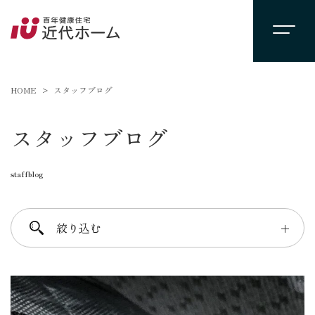
HOME
スタッフブログ
スタッフブログ
staffblog
絞り込む
＋
進士 芳：FREE TIME
柴田 守：koko a koko
千葉 徳義：Nori’s room