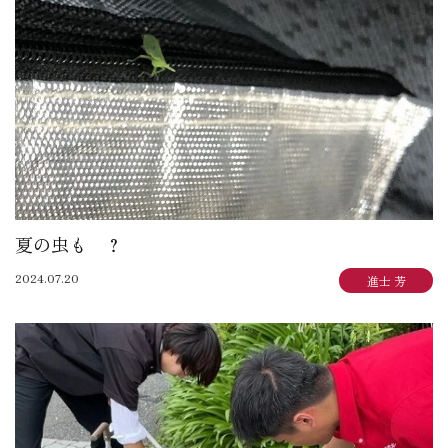
大賀 真寿美：住まいも気持ちもゆったりと
野原 正彦：リフォーム日誌
加田 奈美：子育てママのデザインダイアリー
岩崎 達也：岩ブロ
石渡 秀樹：建築士日記
三俣 忠史：日々記
陳 鵬：陳道中
松本 典朗：近代ホームイズム継承者の気づき
夏の虫も ？
2024.07.20
進士 芳