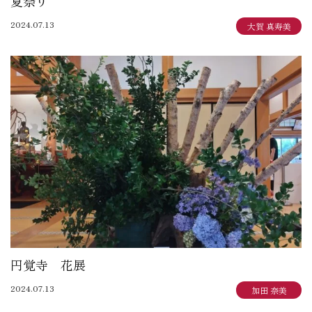
夏祭り
2024.07.13
大賀 真寿美
円覚寺 花展
2024.07.13
加田 奈美