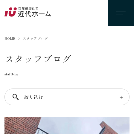
HOME
スタッフブログ
スタッフブログ
staffblog
絞り込む
＋
進士 芳：FREE TIME
柴田 守：koko a koko
千葉 徳義：Nori’s room