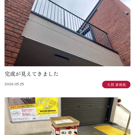
大賀 真寿美：住まいも気持ちもゆったりと
野原 正彦：リフォーム日誌
加田 奈美：子育てママのデザインダイアリー
岩崎 達也：岩ブロ
石渡 秀樹：建築士日記
三俣 忠史：日々記
陳 鵬：陳道中
松本 典朗：近代ホームイズム継承者の気づき
完成が見えてきました
2026.05.25
大賀 真寿美