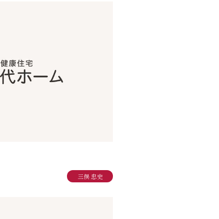
三俣 忠史