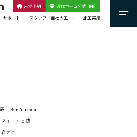
来場予約
近代ホーム公式LINE
CLOSE
×
近代ホーム公式LINE
ーサポート
スタッフ／自社大工
施工実績
自社大工集団「名匠会」
スタッフ紹介
：Nori’s room
リフォーム日誌
：岩ブロ