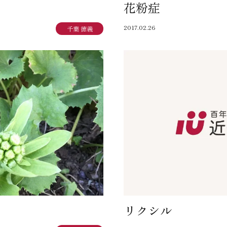
花粉症
SEGs近代ホームの取
2017.02.26
千葉 徳義
来場予約
オンライン相談
リクシル