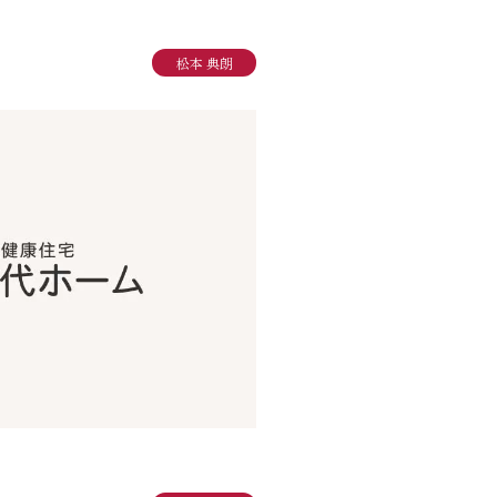
り組み
松本 典朗