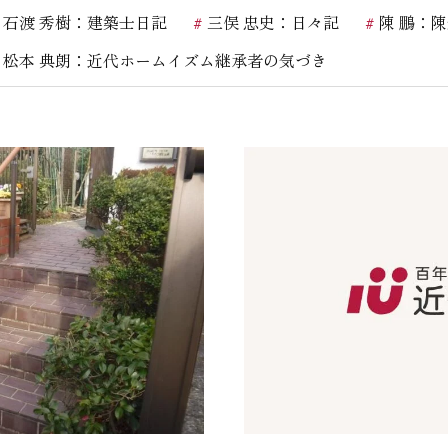
石渡 秀樹：建築士日記
三俣 忠史：日々記
陳 鵬：
お客様の声
松本 典朗：近代ホームイズム継承者の気づき
お知らせ
近代ホームの家づ
家づくりの流れ
アフターフォローコン
ベストバリューホーム
住宅ローン支援
インテリアコーディネ
ZEHについて