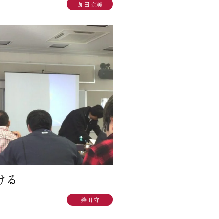
加田 奈美
ける
柴田 守