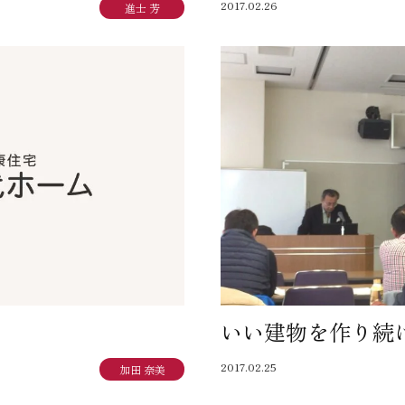
2017.02.26
進士 芳
いい建物を作り続
2017.02.25
加田 奈美