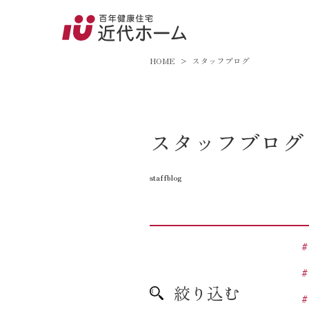
045-8
9:00～18:
HOME
スタッフブログ
百年健康住宅とは
スタッフブログ
家づくりへの想い
staffblog
オーガニックハウス
FP工法
耐震性能
アフターサポート
絞り込む