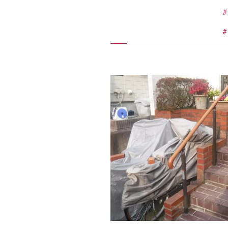
施工実績
住宅イベント情報
近代ホームについて
会社案内
スタッフ紹介
自社大工集団「名匠会」
ホームオーナー様が集う会『100TOMO』
スタッフブログ
よくある質問