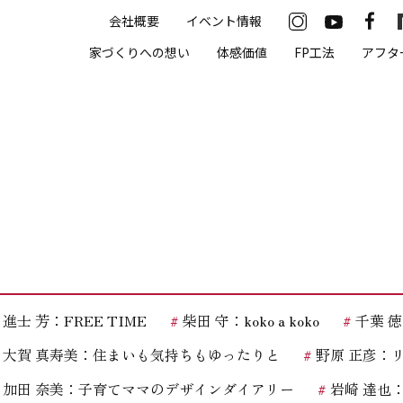
会社概要
イベント情報
33-2622
家づくりへの想い
体感価値
FP工法
アフタ
00（火・水曜定休）
住まいの体感価値
抗酸化住宅について
高気密・高断熱
遮熱
床暖房
進士 芳：FREE TIME
柴田 守：koko a koko
千葉 徳義
無結露50年保証
大賀 真寿美：住まいも気持ちもゆったりと
野原 正彦：
モデルハウス
加田 奈美：子育てママのデザインダイアリー
岩崎 達也