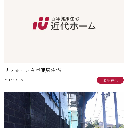
大賀 真寿美：住まいも気持ちもゆったりと
野原 正彦：リフォーム日誌
加田 奈美：子育てママのデザインダイアリー
岩崎 達也：岩ブロ
石渡 秀樹：建築士日記
三俣 忠史：日々記
陳 鵬：陳道中
松本 典朗：近代ホームイズム継承者の気づき
リフォーム百年健康住宅
2018.08.26
岩崎 達也