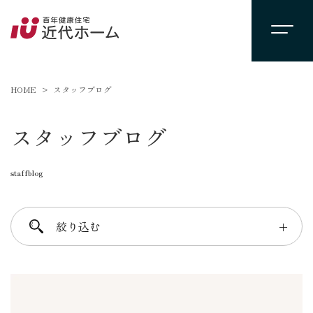
HOME
スタッフブログ
スタッフブログ
staffblog
絞り込む
＋
進士 芳：FREE TIME
柴田 守：koko a koko
千葉 徳義：Nori’s room