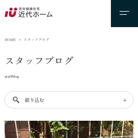
HOME
スタッフブログ
スタッフブログ
staffblog
絞り込む
＋
進士 芳：FREE TIME
柴田 守：koko a koko
千葉 徳義：Nori’s room