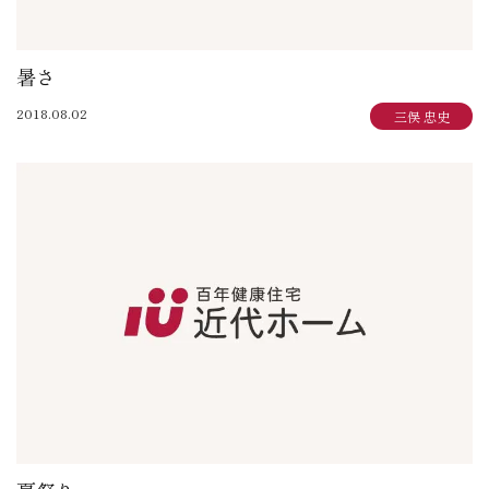
暑さ
2018.08.02
三俣 忠史