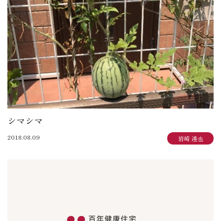
大賀 真寿美：住まいも気持ちもゆったりと
野原 正彦：リフォーム日誌
加田 奈美：子育てママのデザインダイアリー
岩崎 達也：岩ブロ
石渡 秀樹：建築士日記
三俣 忠史：日々記
陳 鵬：陳道中
松本 典朗：近代ホームイズム継承者の気づき
シマシマ
2018.08.09
岩崎 達也