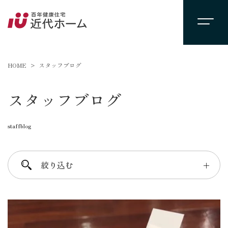
HOME
スタッフブログ
スタッフブログ
staffblog
絞り込む
＋
進士 芳：FREE TIME
柴田 守：koko a koko
千葉 徳義：Nori’s room