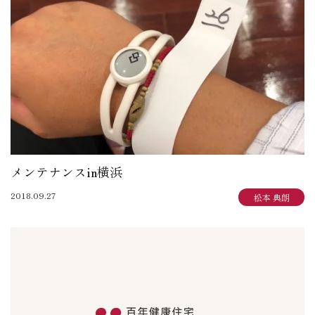
大賀 真寿美：住まいも気持ちもゆったりと
野原 正彦：リフォーム日誌
加田 奈美：子育てママのデザインダイアリー
岩崎 達也：岩ブロ
石渡 秀樹：建築士日記
三俣 忠史：日々記
陳 鵬：陳道中
松本 典朗：近代ホームイズム継承者の気づき
メンテナンスin横浜
2018.09.27
松本 典朗