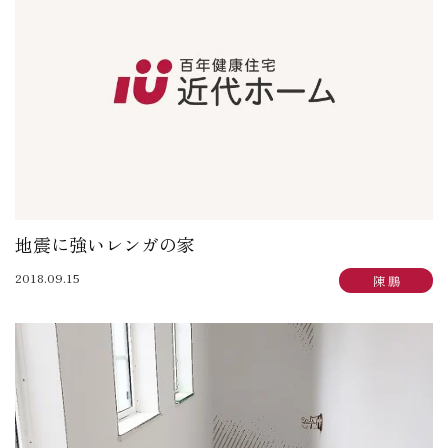
大賀 真寿美：住まいも気持ちもゆったりと
野原 正彦：リフォーム日誌
加田 奈美：子育てママのデザインダイアリー
岩崎 達也：岩ブロ
石渡 秀樹：建築士日記
三俣 忠史：日々記
陳 鵬：陳道中
松本 典朗：近代ホームイズム継承者の気づき
地震に強いレンガの家
2018.09.15
陳 鵬