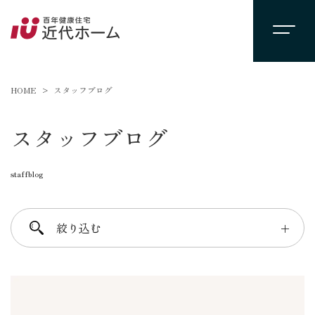
HOME
スタッフブログ
スタッフブログ
staffblog
絞り込む
＋
進士 芳：FREE TIME
柴田 守：koko a koko
千葉 徳義：Nori’s room