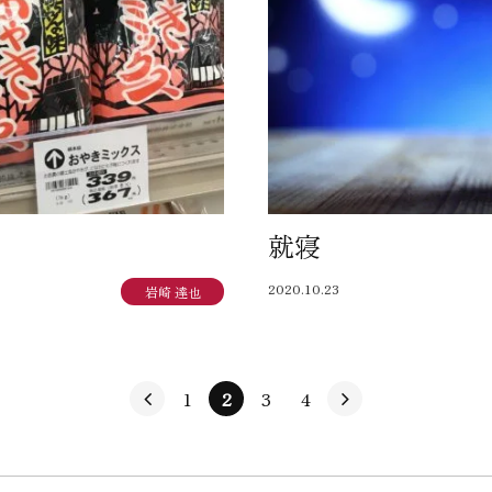
就寝
2020.10.23
岩崎 達也
1
2
3
4