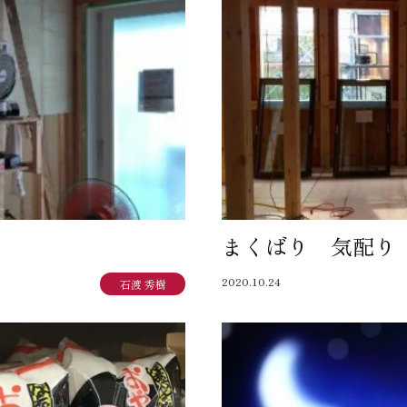
まくばり 気配り
2020.10.24
石渡 秀樹