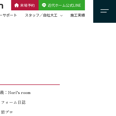
来場予約
近代ホーム公式LINE
CLOSE
×
近代ホーム公式LINE
ーサポート
スタッフ／自社大工
施工実績
自社大工集団「名匠会」
スタッフ紹介
：Nori’s room
リフォーム日誌
：岩ブロ