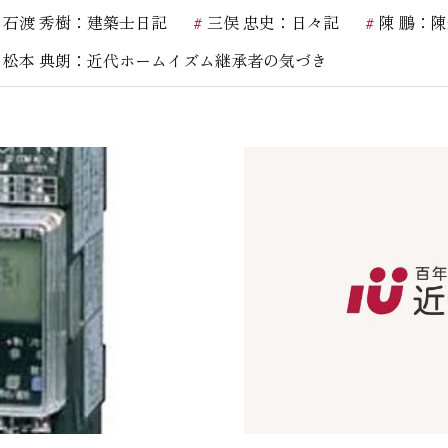
石渡 秀樹：建築士日記
三俣 忠史：日々記
陳 鵬：
お客様の声
松本 典朗：近代ホームイズム継承者の気づき
お知らせ
近代ホームの家づ
家づくりの流れ
アフターフォローコン
ベストバリューホーム
住宅ローン支援
インテリアコーディネ
ZEHについて