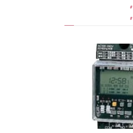
施工実績
住宅イベント情報
近代ホームについて
会社案内
スタッフ紹介
自社大工集団「名匠会」
ホームオーナー様が集う会『100TOMO』
スタッフブログ
よくある質問