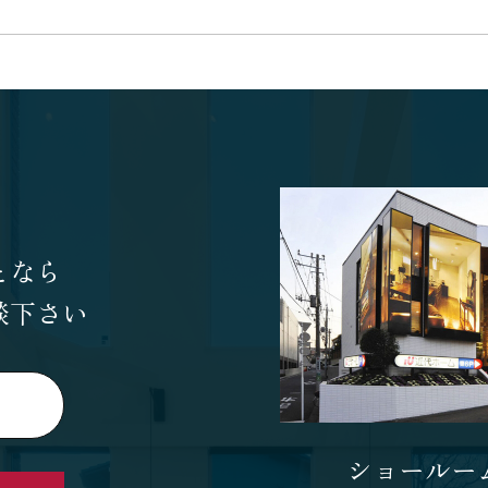
となら
談下さい
ショールー