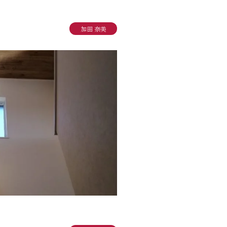
り組み
加田 奈美