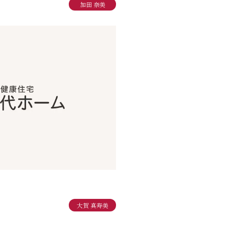
加田 奈美
大賀 真寿美