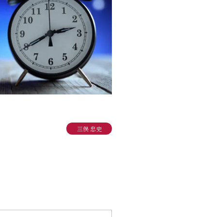
三俣 忠史