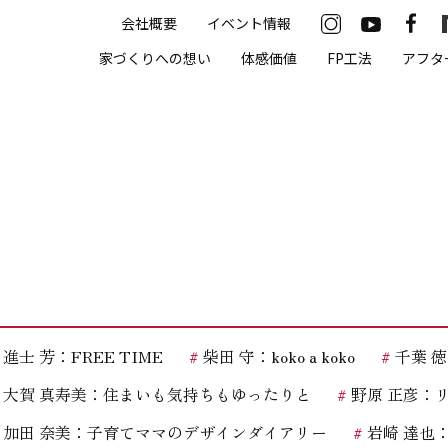
会社概要
イベント情報
33-2622
家づくりへの想い
体感価値
FP工法
アフタ
00（火・水曜定休）
住まいの体感価値
抗酸化住宅について
高気密・高断熱
遮熱
床暖房
進士 芳：FREE TIME
柴田 守：koko a koko
千葉 徳義
無結露50年保証
大賀 真寿美：住まいも気持ちもゆったりと
野原 正彦：
モデルハウス
加田 奈美：子育てママのデザインダイアリー
岩崎 達也