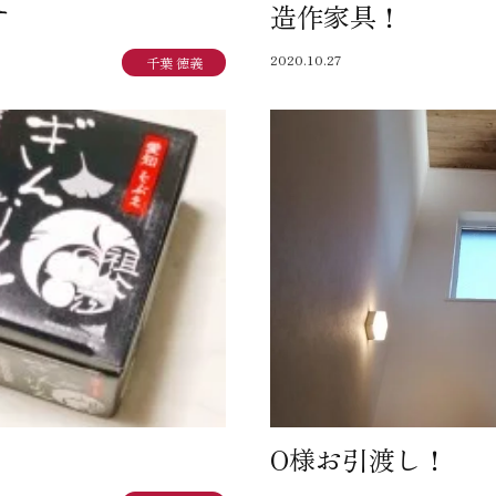
す
造作家具！
SEGs近代ホームの取
2020.10.27
千葉 徳義
来場予約
オンライン相談
O様お引渡し！