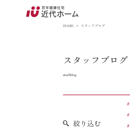
045-8
9:00～18:
HOME
スタッフブログ
百年健康住宅とは
スタッフブログ
家づくりへの想い
staffblog
オーガニックハウス
FP工法
耐震性能
アフターサポート
絞り込む