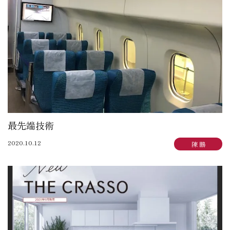
大賀 真寿美：住まいも気持ちもゆったりと
野原 正彦：リフォーム日誌
加田 奈美：子育てママのデザインダイアリー
岩崎 達也：岩ブロ
石渡 秀樹：建築士日記
三俣 忠史：日々記
陳 鵬：陳道中
松本 典朗：近代ホームイズム継承者の気づき
最先端技術
2020.10.12
陳 鵬