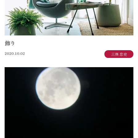
飾り
2020.10.02
三俣 忠史