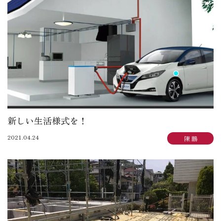
大賀 真寿美：住まいも気持ちもゆったりと
野原 正彦：リフォーム日誌
加田 奈美：子育てママのデザインダイアリー
岩崎 達也：岩ブロ
石渡 秀樹：建築士日記
三俣 忠史：日々記
陳 鵬：陳道中
松本 典朗：近代ホームイズム継承者の気づき
新しい生活様式を！
2021.04.24
陳 鵬