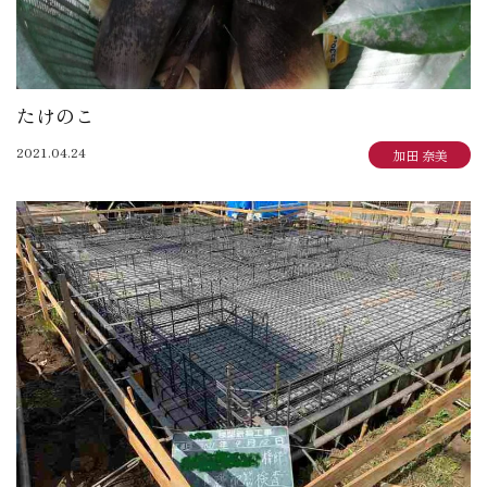
たけのこ
2021.04.24
加田 奈美