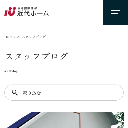
HOME
スタッフブログ
スタッフブログ
staffblog
絞り込む
＋
進士 芳：FREE TIME
柴田 守：koko a koko
千葉 徳義：Nori’s room