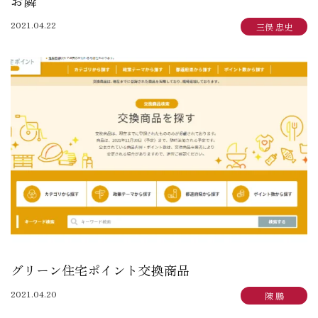
お隣
2021.04.22
三俣 忠史
グリーン住宅ポイント交換商品
2021.04.20
陳 鵬