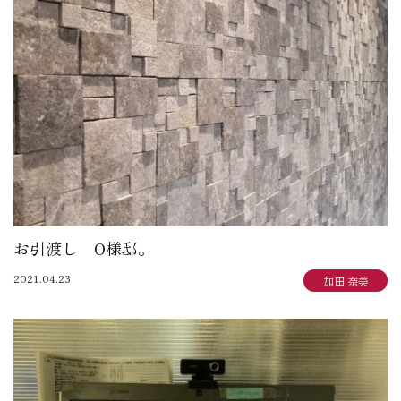
お引渡し O様邸。
2021.04.23
加田 奈美