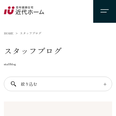
HOME
スタッフブログ
スタッフブログ
staffblog
絞り込む
＋
進士 芳：FREE TIME
柴田 守：koko a koko
千葉 徳義：Nori’s room