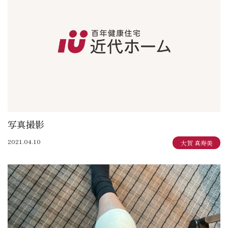
大賀 真寿美：住まいも気持ちもゆったりと
野原 正彦：リフォーム日誌
加田 奈美：子育てママのデザインダイアリー
岩崎 達也：岩ブロ
石渡 秀樹：建築士日記
三俣 忠史：日々記
陳 鵬：陳道中
松本 典朗：近代ホームイズム継承者の気づき
写真撮影
2021.04.10
大賀 真寿美